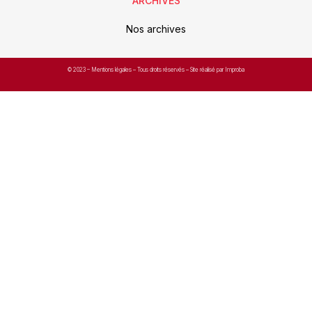
ARCHIVES
Nos archives
© 2023 –
Mentions légales
– Tous droits réservés – Site réalisé par Improba