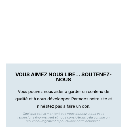
VOUS AIMEZ NOUS LIRE… SOUTENEZ-
NOUS
Vous pouvez nous aider à garder un contenu de
qualité et à nous développer. Partagez notre site et
n’hésitez pas à faire un don.
Quel que soit le montant que vous donnez, nous vous
remercions énormément et nous considérons cela comme un
réel encouragement à poursuivre notre démarche.