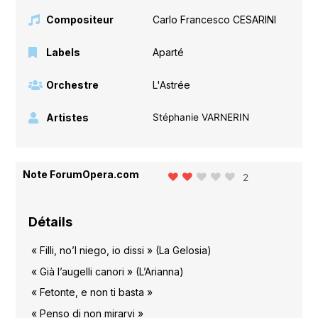
Compositeur
Carlo Francesco CESARINI
Labels
Aparté
Orchestre
L'Astrée
Artistes
Stéphanie VARNERIN
Note ForumOpera.com
2
Détails
« Filli, no’l niego, io dissi » (La Gelosia)
« Già l’augelli canori » (L’Arianna)
« Fetonte, e non ti basta »
« Penso di non mirarvi »