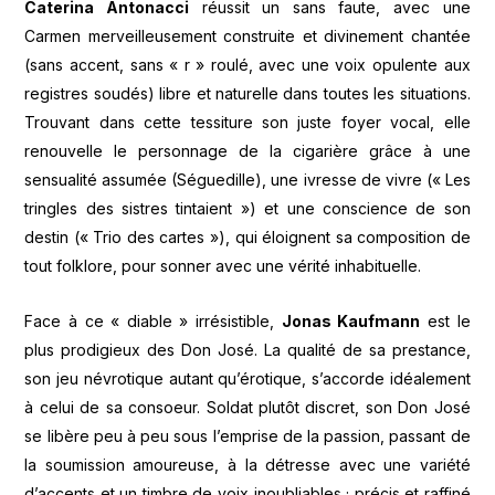
Caterina Antonacci
réussit un sans faute, avec une
Carmen merveilleusement construite et divinement chantée
(sans accent, sans « r » roulé, avec une voix opulente aux
registres soudés) libre et naturelle dans toutes les situations.
Trouvant dans cette tessiture son juste foyer vocal, elle
renouvelle le personnage de la cigarière grâce à une
sensualité assumée (Séguedille), une ivresse de vivre (« Les
tringles des sistres tintaient ») et une conscience de son
destin (« Trio des cartes »), qui éloignent sa composition de
tout folklore, pour sonner avec une vérité inhabituelle.
Face à ce « diable » irrésistible,
Jonas Kaufmann
est le
plus prodigieux des Don José. La qualité de sa prestance,
son jeu névrotique autant qu’érotique, s’accorde idéalement
à celui de sa consoeur. Soldat plutôt discret, son Don José
se libère peu à peu sous l’emprise de la passion, passant de
la soumission amoureuse, à la détresse avec une variété
d’accents et un timbre de voix inoubliables ; précis et raffiné