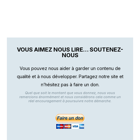
VOUS AIMEZ NOUS LIRE… SOUTENEZ-
NOUS
Vous pouvez nous aider à garder un contenu de
qualité et à nous développer. Partagez notre site et
n’hésitez pas à faire un don.
Quel que soit le montant que vous donnez, nous vous
remercions énormément et nous considérons cela comme un
réel encouragement à poursuivre notre démarche.