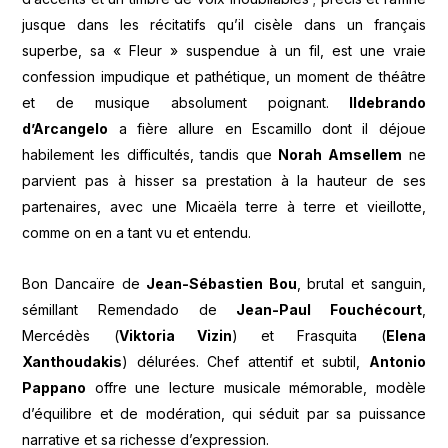
jusque dans les récitatifs qu’il cisèle dans un français
superbe, sa « Fleur » suspendue à un fil, est une vraie
confession impudique et pathétique, un moment de théâtre
et de musique absolument poignant.
Ildebrando
d’Arcangelo
a fière allure en Escamillo dont il déjoue
habilement les difficultés, tandis que
Norah Amsellem
ne
parvient pas à hisser sa prestation à la hauteur de ses
partenaires, avec une Micaëla terre à terre et vieillotte,
comme on en a tant vu et entendu.
Bon Dancaïre de
Jean-Sébastien Bou
, brutal et sanguin,
sémillant Remendado de
Jean-Paul Fouchécourt
,
Mercédès (
Viktoria Vizin
) et Frasquita (
Elena
Xanthoudakis
) délurées. Chef attentif et subtil,
Antonio
Pappano
offre une lecture musicale mémorable, modèle
d’équilibre et de modération, qui séduit par sa puissance
narrative et sa richesse d’expression.