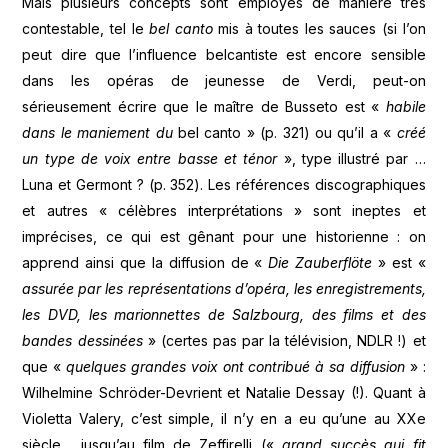
Mais plusieurs concepts sont employés de manière très
contestable, tel le
bel canto
mis à toutes les sauces (si l’on
peut dire que l’influence belcantiste est encore sensible
dans les opéras de jeunesse de Verdi, peut-on
sérieusement écrire que le maître de Busseto est «
habile
dans le maniement du
bel canto » (p. 321) ou qu’il a «
créé
un type de voix entre basse et ténor
», type illustré par …
Luna et Germont ? (p. 352). Les références discographiques
et autres « célèbres interprétations » sont ineptes et
imprécises, ce qui est gênant pour une historienne : on
apprend ainsi que la diffusion de «
Die Zauberflöte
» est «
assurée par les représentations d’opéra, les enregistrements,
les DVD, les marionnettes de Salzbourg, des films et des
bandes dessinées
» (certes pas par la télévision, NDLR !) et
que «
quelques grandes voix ont contribué à sa diffusion
» :
Wilhelmine Schröder-Devrient et Natalie Dessay (!). Quant à
Violetta Valery, c’est simple, il n’y en a eu qu’une au XXe
siècle… jusqu’au film de Zeffirelli («
grand succès qui fit