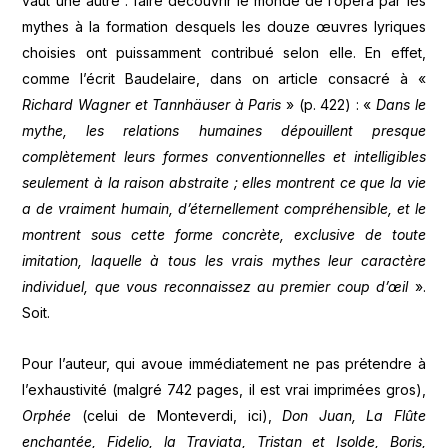
vaut une autre : faire découvrir le monde de l’opéra par les
mythes à la formation desquels les douze œuvres lyriques
choisies ont puissamment contribué selon elle. En effet,
comme l’écrit Baudelaire, dans on article consacré à «
Richard Wagner et Tannhäuser à Paris
» (p. 422) : «
Dans le
mythe, les relations humaines dépouillent presque
complètement leurs formes conventionnelles et intelligibles
seulement à la raison abstraite ; elles montrent ce que la vie
a de vraiment humain, d’éternellement compréhensible, et le
montrent sous cette forme concrète, exclusive de toute
imitation, laquelle à tous les vrais mythes leur caractère
individuel, que vous reconnaissez au premier coup d’œil
».
Soit.
Pour l’auteur, qui avoue immédiatement ne pas prétendre à
l’exhaustivité (malgré 742 pages, il est vrai imprimées gros),
Orphée
(celui de Monteverdi, ici),
Don Juan, La Flûte
enchantée, Fidelio, la Traviata, Tristan et Isolde, Boris,