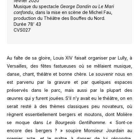
février 2020
Musique du spectacle
George Dandin ou Le Mari
confondu
, dans la mise en scène de Michel Fau,
production du Théâtre des Bouffes du Nord.
Durée 78’ 43
CVS027
Au faîte de sa gloire, Louis XIV faisait organiser par Lully, à
Versailles, des fêtes fastueuses où se mêlaient musique,
danse, chant, théâtre et bonne chère. Le souvenir nous en
est parvenu par la gravure et par quelques espaces
préservés dans le parc, mais aussi par la plupart des
œuvres qui y furent jouées. S’il n’y avait eu le théâtre, on en
serait resté à des thèmes classiques peu novateurs, où
règnent essentiellement bergers et moutons, dont Molière
se moque dans
Le Bourgeois Gentilhomme
. « Sont-ce
encore des bergers ? » soupire Monsieur Jourdain au
premier acte, et le maître à danser de lui répondre,