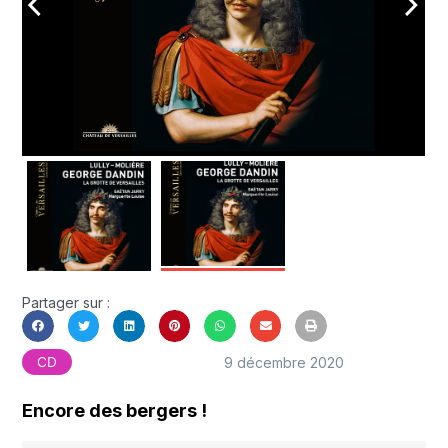
arrow_back_ios
arrow_forward_ios
Partager sur :
9 décembre 2020
CD
Encore des bergers !