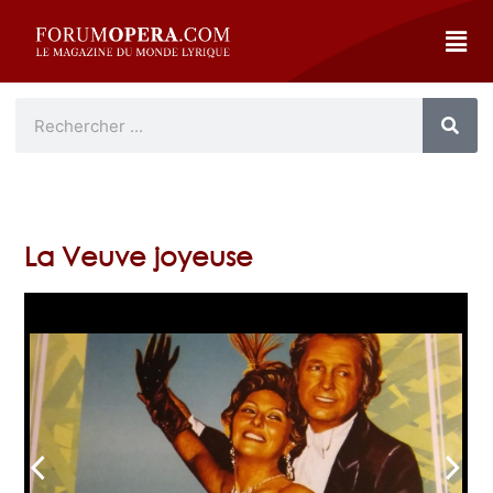
La Veuve joyeuse
arrow_back_ios
arrow_forward_ios