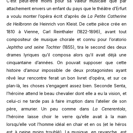
C’est peut-être moins pour sa valeur musicale que par
attachement envers un enfant du pays que le théâtre d’Erfurt
a voulu monter l’opéra écrit d’après de
La Petite Catherine
de Heilbronn
de Heinrich von Kleist. De cette pièce crée en
1810 à Vienne, Carl Reinthaler (1822-1896), avant tout
compositeur de musique chorale et connu pour l’oratorio
Jephtha und seine Tochter
(1855), tira le second des deux
drames lyriques qu’il composa alors qu’il avait déjà une
cinquantaine d’années. On pouvait supposer que cette
histoire d’amour impossible de deux protagonistes ayant
rêvé leur rencontre ferait un bon livret d’opéra, et sur ce
plan-là, les choses s’engagent assez bien. Seconde Senta,
l’héroïne attend le beau chevalier dont elle a eu la vision, et
celui-ci ne tarde pas à faire irruption dans l’atelier de son
père, armurier. Un peu comme dans
La Cenerentola
,
l’héroïne laisse choir le verre qu’elle avait à la main
lorsqu’elle voit l’homme idéal en chair et en os (et le héros
est à peine moins troublé). La musique, en revanche, est