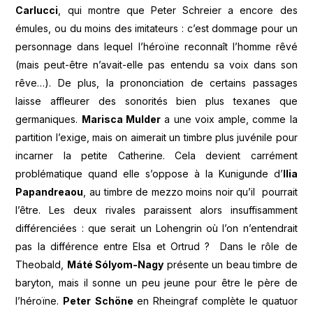
Carlucci
, qui montre que Peter Schreier a encore des
émules, ou du moins des imitateurs : c’est dommage pour un
personnage dans lequel l’héroïne reconnaît l’homme rêvé
(mais peut-être n’avait-elle pas entendu sa voix dans son
rêve…). De plus, la prononciation de certains passages
laisse affleurer des sonorités bien plus texanes que
germaniques.
Marisca Mulder
a une voix ample, comme la
partition l’exige, mais on aimerait un timbre plus juvénile pour
incarner la petite Catherine. Cela devient carrément
problématique quand elle s’oppose à la Kunigunde d’
Ilia
Papandreaou
, au timbre de mezzo moins noir qu’il pourrait
l’être. Les deux rivales paraissent alors insuffisamment
différenciées : que serait un Lohengrin où l’on n’entendrait
pas la différence entre Elsa et Ortrud ? Dans le rôle de
Theobald,
Máté Sólyom-Nagy
présente un beau timbre de
baryton, mais il sonne un peu jeune pour être le père de
l’héroïne.
Peter
Schöne
en Rheingraf complète le quatuor