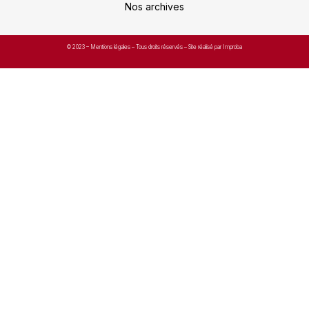
Nos archives
© 2023 –
Mentions légales
– Tous droits réservés – Site réalisé par Improba