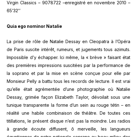
Virgin Classics – 9078722 –enregistré en novembre 2010 –
65’32’’
Quia ego nominor Natalie
La prise de rôle de Natalie Dessay en Cleopatra à l’Opéra
de Paris suscite intérêt, rumeurs, et jugements tous azimuts.
Impossible d’y échapper. Ici même, la « brève » faisant état
des premières impressions suscitées par la performance de
la soprano et par la mise en scène conçue pour elle par
Monsieur Pelly a battu tous les records de lecture. Il est vrai
qu’elle était agrémentée d’une photographie où Natalie
Dessay, grimée façon Elizabeth Taylor, dévoilait sous une
tunique transparente la forme d’un sein au rouge tétin – en
réalité une habile combinaison de théâtre. De toutes ces
titillations, le présent disque n’est pas la moindre. Les radios
à grande écoute diffusent, ô merveille, les langueurs
égyptiennes de notre nationale soprano au beau milieu des