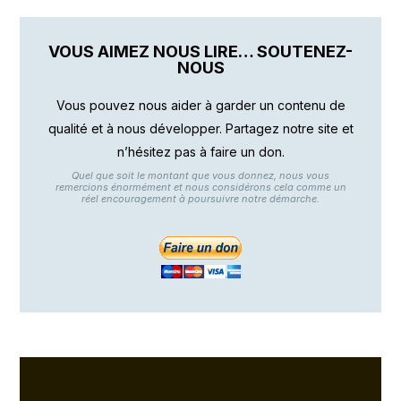
VOUS AIMEZ NOUS LIRE… SOUTENEZ-
NOUS
Vous pouvez nous aider à garder un contenu de
qualité et à nous développer. Partagez notre site et
n’hésitez pas à faire un don.
Quel que soit le montant que vous donnez, nous vous
remercions énormément et nous considérons cela comme un
réel encouragement à poursuivre notre démarche.