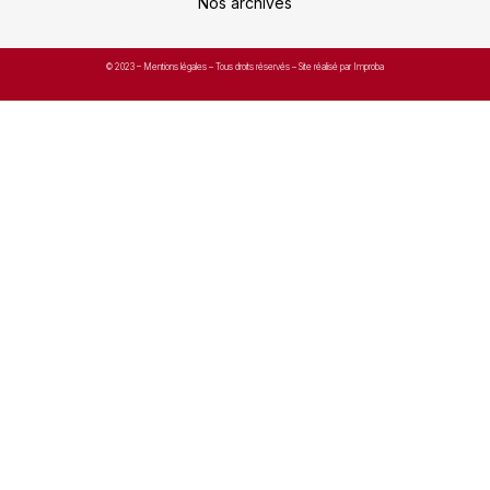
Nos archives
© 2023 –
Mentions légales
– Tous droits réservés – Site réalisé par Improba