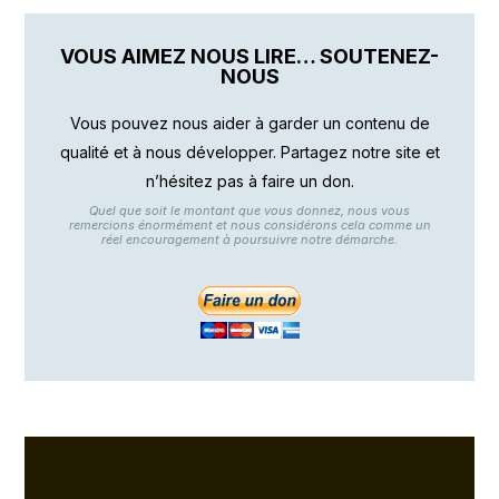
VOUS AIMEZ NOUS LIRE… SOUTENEZ-
NOUS
Vous pouvez nous aider à garder un contenu de
qualité et à nous développer. Partagez notre site et
n’hésitez pas à faire un don.
Quel que soit le montant que vous donnez, nous vous
remercions énormément et nous considérons cela comme un
réel encouragement à poursuivre notre démarche.