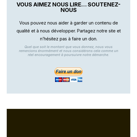
VOUS AIMEZ NOUS LIRE… SOUTENEZ-
NOUS
Vous pouvez nous aider à garder un contenu de
qualité et à nous développer. Partagez notre site et
n’hésitez pas à faire un don.
Quel que soit le montant que vous donnez, nous vous
remercions énormément et nous considérons cela comme un
réel encouragement à poursuivre notre démarche.