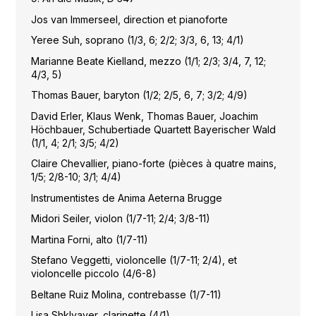
Jos van Immerseel, direction et pianoforte
Yeree Suh, soprano (1/3, 6; 2/2; 3/3, 6, 13; 4/1)
Marianne Beate Kielland, mezzo (1/1; 2/3; 3/4, 7, 12;
4/3, 5)
Thomas Bauer, baryton (1/2; 2/5, 6, 7; 3/2; 4/9)
David Erler, Klaus Wenk, Thomas Bauer, Joachim
Höchbauer, Schubertiade Quartett Bayerischer Wald
(1/1, 4; 2/1; 3/5; 4/2)
Claire Chevallier, piano-forte (pièces à quatre mains,
1/5; 2/8-10; 3/1; 4/4)
Instrumentistes de Anima Aeterna Brugge
Midori Seiler, violon (1/7-11; 2/4; 3/8-11)
Martina Forni, alto (1/7-11)
Stefano Veggetti, violoncelle (1/7-11; 2/4), et
violoncelle piccolo (4/6-8)
Beltane Ruiz Molina, contrebasse (1/7-11)
Lisa Shklyaver, clarinette (4/1)