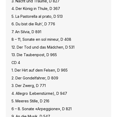
3. Nacht und Träume, D 827
4. Der König in Thule, D 367
5. La Pastorella al prato, D 513
6. Du bist die Ruh’, D 776
7. An Silvia, D 891
8 – 11, Sonate en sol mineur, D 408
12. Der Tod und das Mädchen, D 531
13. Die Taubenpost, D 965
CD 4
1. Der Hirt auf dem Felsen, D 965
2. Der Gondelfahrer, D 809
3. Der Zwerg, D 771
4. Allegro (Lebenstürme), D 947
5. Meeres Stille, D 216
6 – 8. Sonate «Arpeggione», D 821
9. An die Musik, D 547