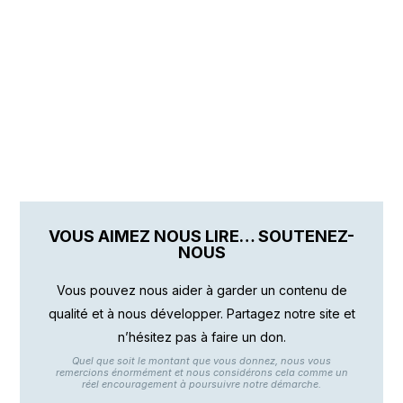
VOUS AIMEZ NOUS LIRE… SOUTENEZ-
NOUS
Vous pouvez nous aider à garder un contenu de
qualité et à nous développer. Partagez notre site et
n’hésitez pas à faire un don.
Quel que soit le montant que vous donnez, nous vous
remercions énormément et nous considérons cela comme un
réel encouragement à poursuivre notre démarche.