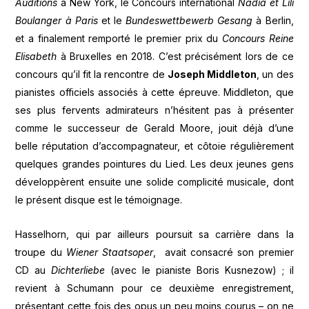
Auditions
à New York, le Concours international
Nadia et Lili
Boulanger à Paris
et le
Bundeswettbewerb Gesang
à Berlin,
et a finalement remporté le premier prix du
Concours Reine
Elisabeth
à Bruxelles en 2018. C’est précisément lors de ce
concours qu’il fit la rencontre de
Joseph Middleton
, un des
pianistes officiels associés à cette épreuve. Middleton, que
ses plus fervents admirateurs n’hésitent pas à présenter
comme le successeur de Gerald Moore, jouit déjà d’une
belle réputation d’accompagnateur, et côtoie régulièrement
quelques grandes pointures du Lied. Les deux jeunes gens
développèrent ensuite une solide complicité musicale, dont
le présent disque est le témoignage.
Hasselhorn, qui par ailleurs poursuit sa carrière dans la
troupe du
Wiener Staatsoper
, avait consacré son premier
CD au
Dichterliebe
(avec le pianiste Boris Kusnezow) ; il
revient à Schumann pour ce deuxième enregistrement,
présentant cette fois des opus un peu moins courus – on ne