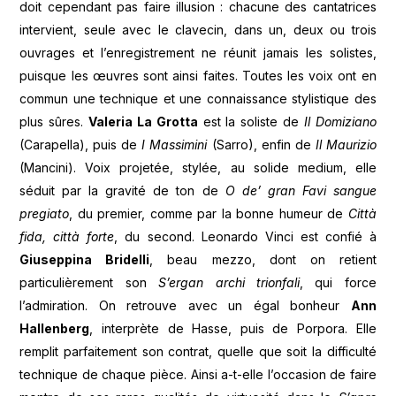
doit cependant pas faire illusion : chacune des cantatrices
intervient, seule avec le clavecin, dans un, deux ou trois
ouvrages et l’enregistrement ne réunit jamais les solistes,
puisque les œuvres sont ainsi faites. Toutes les voix ont en
commun une technique et une connaissance stylistique des
plus sûres.
Valeria La Grotta
est la soliste de
Il Domiziano
(Carapella), puis de
I Massimini
(Sarro), enfin de
Il Maurizio
(Mancini). Voix projetée, stylée, au solide medium, elle
séduit par la gravité de ton de
O de’ gran Favi sangue
pregiato
, du premier, comme par la bonne humeur de
Città
fida, città forte
, du second. Leonardo Vinci est confié à
Giuseppina Bridelli
, beau mezzo, dont on retient
particulièrement son
S’ergan archi trionfali
, qui force
l’admiration. On retrouve avec un égal bonheur
Ann
Hallenberg
, interprète de Hasse, puis de Porpora. Elle
remplit parfaitement son contrat, quelle que soit la difficulté
technique de chaque pièce. Ainsi a-t-elle l’occasion de faire