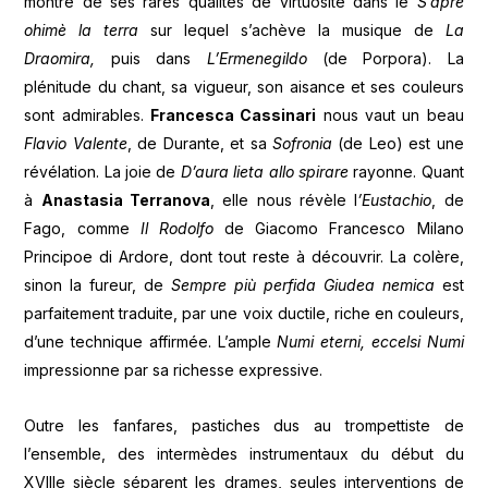
montre de ses rares qualités de virtuosité dans le
S’apre
ohimè la terra
sur lequel s’achève la musique de
La
Draomira,
puis dans
L’Ermenegildo
(de Porpora). La
plénitude du chant, sa vigueur, son aisance et ses couleurs
sont admirables.
Francesca Cassinari
nous vaut un beau
Flavio Valente
, de Durante, et sa
Sofronia
(de Leo) est une
révélation. La joie de
D’aura lieta allo spirare
rayonne. Quant
à
Anastasia Terranova
, elle nous révèle l
’Eustachio
, de
Fago, comme
Il Rodolfo
de Giacomo Francesco Milano
Principoe di Ardore, dont tout reste à découvrir. La colère,
sinon la fureur, de
Sempre più perfida Giudea nemica
est
parfaitement traduite, par une voix ductile, riche en couleurs,
d’une technique affirmée. L’ample
Numi eterni, eccelsi Numi
impressionne par sa richesse expressive.
Outre les fanfares, pastiches dus au trompettiste de
l’ensemble, des intermèdes instrumentaux du début du
XVIIIe siècle séparent les drames, seules interventions de