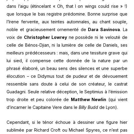
dans l’aigu (étincelant « Oh, that I on wings could rise » !)
que lorsque le bas registre prédomine. Bonne surprise que
l’Irene fervente, aux teintes automnales, au chant souple,
noble et gracieusement ornementé de
Dara Savinova
. La
voix de
Christopher Lowrey
ne possède ni le velouté de
celle de Bénos-Djian, ni la lumière de celle de Daniels, ses
meilleurs prédécesseurs : mais, dans une tessiture grave qui
lui sied, il compense cette donnée de la nature par un
phrasé élaboré, un beau sens des silences et une superbe
élocution – ce Didymus tout de pudeur et de dévouement
ressemble sans doute à celui de son créateur, le castrat
Guadagni. Seule relative déception, le Septimius à l’émission
trop droite et peu colorée de
Matthew Newlin
(qui vient
d’incarner le Capitaine Vere dans le
Billy Budd
de Lyon).
Cependant, si le ténor échoue à dessiner une figure hier
sublimée par Richard Croft ou Michael Spyres, ce n’est pas