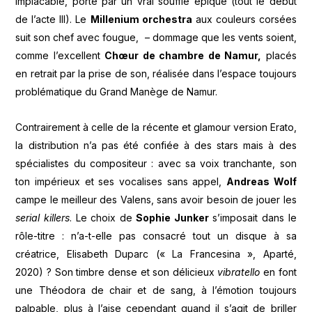
implacable, porté par un vrai souffle épique (tout le début
de l’acte III). Le
Millenium orchestra
aux couleurs corsées
suit son chef avec fougue, – dommage que les vents soient,
comme l’excellent
Chœur de chambre de Namur,
placés
en retrait par la prise de son, réalisée dans l’espace toujours
problématique du Grand Manège de Namur.
Contrairement à celle de la récente et glamour version Erato,
la distribution n’a pas été confiée à des stars mais à des
spécialistes du compositeur : avec sa voix tranchante, son
ton impérieux et ses vocalises sans appel,
Andreas Wolf
campe le meilleur des Valens, sans avoir besoin de jouer les
serial killers
. Le choix de
Sophie Junker
s’imposait dans le
rôle-titre : n’a-t-elle pas consacré tout un disque à sa
créatrice, Elisabeth Duparc (« La Francesina », Aparté,
2020) ? Son timbre dense et son délicieux
vibratello
en font
une Théodora de chair et de sang, à l’émotion toujours
palpable, plus à l’aise cependant quand il s’agit de briller