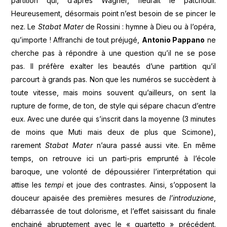
partition qui, d’après Wagner, fleurait le patchouli.
Heureusement, désormais point n’est besoin de se pincer le
nez. Le
Stabat Mater
de Rossini : hymne à Dieu ou à l’opéra,
qu’importe ! Affranchi de tout préjugé,
Antonio Pappano
ne
cherche pas à répondre à une question qu’il ne se pose
pas. Il préfère exalter les beautés d’une partition qu’il
parcourt à grands pas. Non que les numéros se succèdent à
toute vitesse, mais moins souvent qu’ailleurs, on sent la
rupture de forme, de ton, de style qui sépare chacun d’entre
eux. Avec une durée qui s’inscrit dans la moyenne (3 minutes
de moins que Muti mais deux de plus que Scimone),
rarement
Stabat Mater
n’aura passé aussi vite. En même
temps, on retrouve ici un parti-pris emprunté à l’école
baroque, une volonté de dépoussiérer l’interprétation qui
attise les
tempi
et joue des contrastes. Ainsi, s’opposent la
douceur apaisée des premières mesures de
l’introduzione
,
débarrassée de tout dolorisme, et l’effet saisissant du finale
enchainé abruptement avec le « quartetto » précédent.