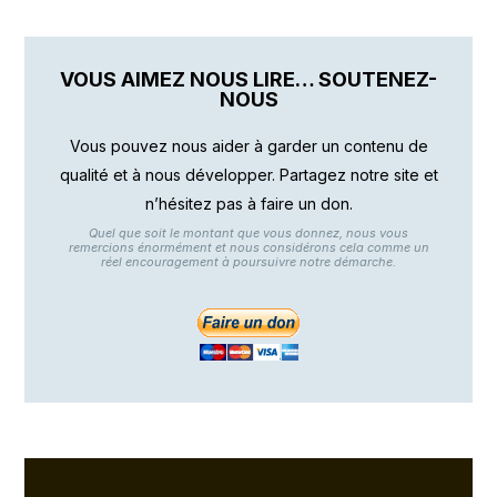
VOUS AIMEZ NOUS LIRE… SOUTENEZ-
NOUS
Vous pouvez nous aider à garder un contenu de
qualité et à nous développer. Partagez notre site et
n’hésitez pas à faire un don.
Quel que soit le montant que vous donnez, nous vous
remercions énormément et nous considérons cela comme un
réel encouragement à poursuivre notre démarche.