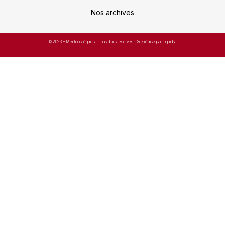
Nos archives
© 2023 –
Mentions légales
– Tous droits réservés – Site réalisé par Improba