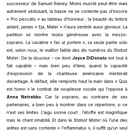
successeur de Samuel Ramey. Moins musclé peut-être mais
autrement séduisant, la basse ne se contente pas d’inscrire
« Pro peccatis » au tableau d’honneur ; la beauté du timbre
aidant, jamais « Eja, Mater » n’aura semblé aussi glorieux. La
partition se montre moins généreuse avec la mezzo-
soprano. La cavatine « fac ut portem », sa seule partie solo
est, selon nous, le maillon faible des dix numéros du
Stabat
Mater
. De la douceur – ce dont
Joyce DiDonato
est tout à
fait capable – mais bien peu d’âme, quand la capacité
d’expression de la chanteuse américaine mériterait
davantage. A défaut, elle remporte haut la main dans « Quis
est homo » le combat de souplesse vocale qui l’oppose à
Anna Netrebko
. Car la soprano, au contraire de ses
partenaires, a bien peu à montrer dans ce répertoire, si ce
n’est ses limites. L’aigu sonne court ; l’étoffe est magnifique
mais le chant inhabité. Et dans le
Stabat Mater
où l’une des
arêtes est sans conteste « l’inflammatus », il suffit qu’un seul