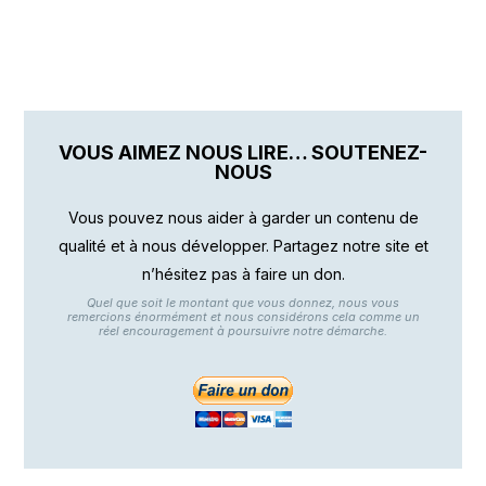
VOUS AIMEZ NOUS LIRE… SOUTENEZ-
NOUS
Vous pouvez nous aider à garder un contenu de
qualité et à nous développer. Partagez notre site et
n’hésitez pas à faire un don.
Quel que soit le montant que vous donnez, nous vous
remercions énormément et nous considérons cela comme un
réel encouragement à poursuivre notre démarche.