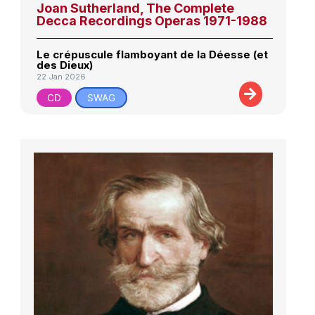
Joan Sutherland, The Complete
Decca Recordings Operas 1971-1988
Le crépuscule flamboyant de la Déesse (et
des Dieux)
22 Jan 2026
CD
SWAG