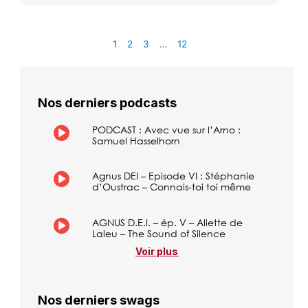
1
2
3
…
12
Nos derniers podcasts
PODCAST : Avec vue sur l’Arno :
Samuel Hasselhorn
Agnus DEI – Episode VI : Stéphanie
d’Oustrac – Connais-toi toi même
AGNUS D.E.I. – ép. V – Aliette de
Laleu – The Sound of Silence
Voir plus
Nos derniers swags