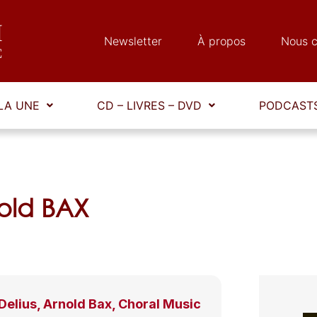
Newsletter
À propos
Nous c
LA UNE
CD – LIVRES – DVD
PODCASTS
old BAX
Delius, Arnold Bax, Choral Music