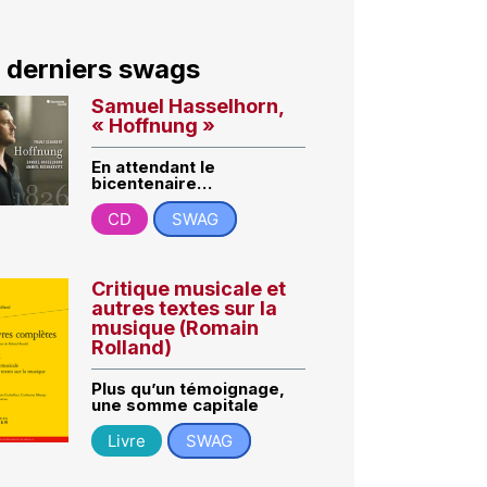
 derniers swags
Samuel Hasselhorn,
« Hoffnung »
En attendant le
bicentenaire…
CD
SWAG
Critique musicale et
autres textes sur la
musique (Romain
Rolland)
Plus qu’un témoignage,
une somme capitale
Livre
SWAG