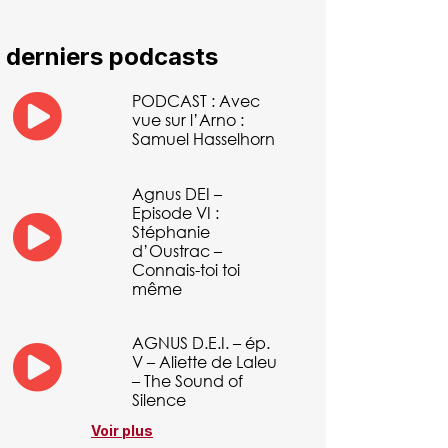
 derniers podcasts
PODCAST : Avec
vue sur l’Arno :
Samuel Hasselhorn
Agnus DEI –
Episode VI :
Stéphanie
d’Oustrac –
Connais-toi toi
même
AGNUS D.E.I. – ép.
V – Aliette de Laleu
– The Sound of
Silence
Voir plus