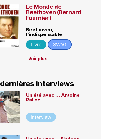
Le Monde de
Beethoven (Bernard
Fournier)
Beethoven,
l’indispensable
Livre
SWAG
Voir plus
 dernières interviews
Un été avec … Antoine
Palloc
Interview
Un été avec … Nadège