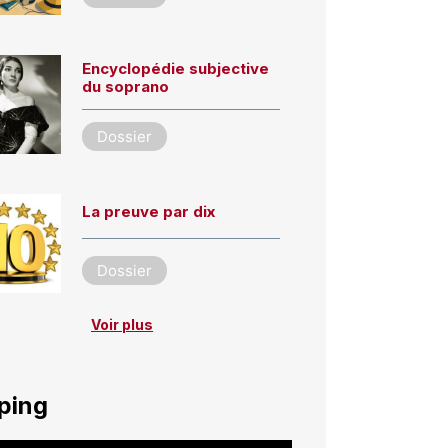
Encyclopédie subjective
du soprano
Dossier
La preuve par dix
Dossier
Voir plus
ping