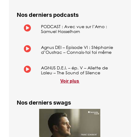
Nos derniers podcasts
PODCAST : Avec vue sur l’Arno :
Samuel Hasselhorn
Agnus DEI – Episode VI : Stéphanie
d’Oustrac – Connais-toi toi même
AGNUS D.E.I. – ép. V – Aliette de
Laleu – The Sound of Silence
Voir plus
Nos derniers swags