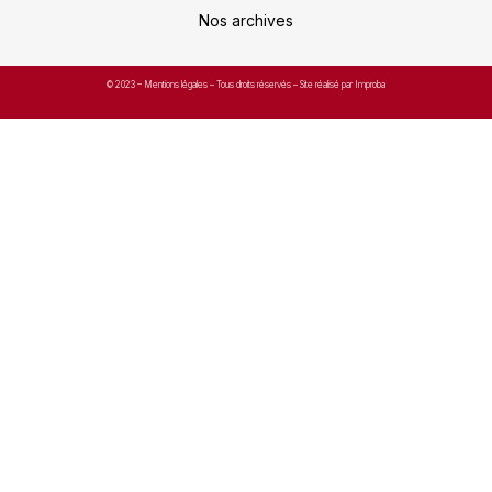
Nos archives
© 2023 –
Mentions légales
– Tous droits réservés – Site réalisé par Improba