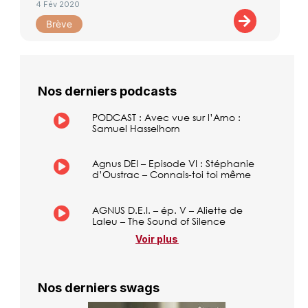
4 Fév 2020
Brève
Nos derniers podcasts
PODCAST : Avec vue sur l’Arno :
Samuel Hasselhorn
Agnus DEI – Episode VI : Stéphanie
d’Oustrac – Connais-toi toi même
AGNUS D.E.I. – ép. V – Aliette de
Laleu – The Sound of Silence
Voir plus
Nos derniers swags