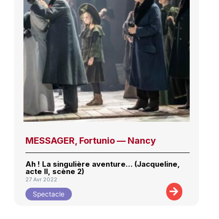
MESSAGER, Fortunio — Nancy
Ah ! La singulière aventure… (Jacqueline,
acte II, scène 2)
27 Avr 2022
Spectacle