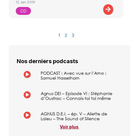
12 Jan 2019
CD
1
2
3
Nos derniers podcasts
PODCAST : Avec vue sur l’Arno :
Samuel Hasselhorn
Agnus DEI – Episode VI : Stéphanie
d’Oustrac – Connais-toi toi même
AGNUS D.E.I. – ép. V – Aliette de
Laleu – The Sound of Silence
Voir plus