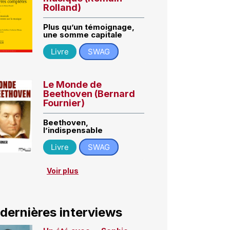
Rolland)
Plus qu’un témoignage,
une somme capitale
Livre
SWAG
Le Monde de
Beethoven (Bernard
Fournier)
Beethoven,
l’indispensable
Livre
SWAG
Voir plus
 dernières interviews