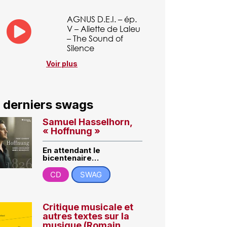
AGNUS D.E.I. – ép.
V – Aliette de Laleu
– The Sound of
Silence
Voir plus
 derniers swags
Samuel Hasselhorn,
« Hoffnung »
En attendant le
bicentenaire…
CD
SWAG
Critique musicale et
autres textes sur la
musique (Romain