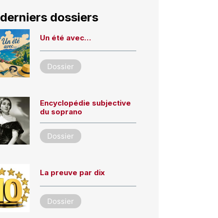
derniers dossiers
Un été avec…
Dossier
Encyclopédie subjective
du soprano
Dossier
La preuve par dix
Dossier