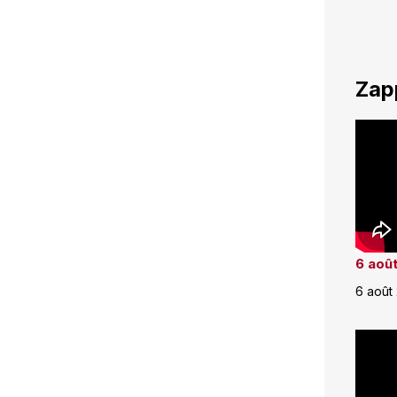
Zap
6 août
6 août