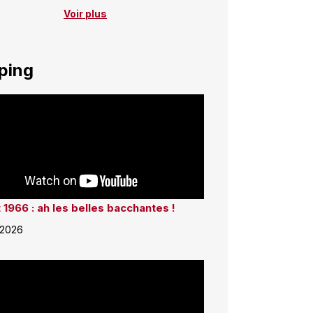
Voir plus
ping
 1966 : ah les belles bacchantes !
 2026