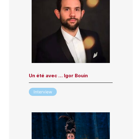
Un été avec … Igor Bouin
Interview