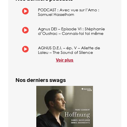
PODCAST : Avec vue sur l’Arno :
Samuel Hasselhorn
Agnus DEI – Episode VI : Stéphanie
d’Oustrac – Connais-toi toi même
AGNUS D.E.I. – ép. V – Aliette de
Laleu – The Sound of Silence
Voir plus
Nos derniers swags