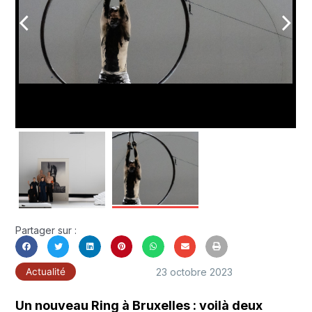
arrow_back_ios
arrow_forward_ios
Partager sur :
23 octobre 2023
Actualité
Un nouveau Ring à Bruxelles : voilà deux