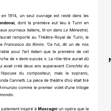
e en 1914, un seul ouvrage est resté dans les
andonai
, dont la première eut lieu à Turin en
 aux journaux italiens, lit-on dans
Le Ménestrel,
’aurait remporté au Théâtre-Royal de Turin, le
 de
Francesca da Rimini
. ‘Ce fut, dit un de nos
ble pour l’art italien que la première de cet
nche de « demi-succès ». Le rôle-titre aurait dû
 qui avait créé deux ans auparavant
Conchita
du
 l’épouse du compositeur, mais la soprano,
inda Cannetti. La pièce de théâtre d’où était tiré
d’Annunzio comme le premier volet d’une trilogie
smondo
.
 justement inspiré à
Mascagni
un opéra que la