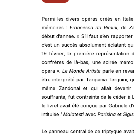
Parmi les divers opéras créés en Itali
mémoires :
Francesca da Rimini
, de
Z
début d’année. « S’il faut s’en rapporter
c’est un succès absolument éclatant qu
19 février, la première représentation
confrères de là-bas, une soirée mémora
opéra ».
Le Monde Artiste
parle en reva
être interprété par Tarquinia Tarquini,
même Zandonai et qui allait devenir
souffrante, fut contrainte de le céder à L
le livret avait été conçue par Gabriele 
intitulée
I Malatesti
avec
Parisina
et
Sigi
Le panneau central de ce triptyque avait