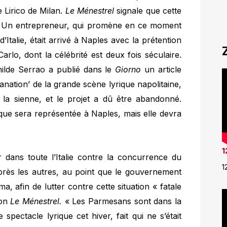
e Lirico de Milan.
Le Ménestrel
signale que cette
: « Un entrepreneur, qui promène en ce moment
’Italie, était arrivé à Naples avec la prétention
arlo, dont la célébrité est deux fois séculaire.
ilde Serrao a publié dans le
Giorno
un article
nation’ de la grande scène lyrique napolitaine,
à la sienne, et le projet a dû être abandonné.
ue sera représentée à Naples, mais elle devra
1
r dans toute l’Italie contre la concurrence du
1
près les autres, au point que le gouvernement
a, afin de lutter contre cette situation « fatale
lon
Le Ménestrel.
« Les Parmesans sont dans la
 spectacle lyrique cet hiver, fait qui ne s’était