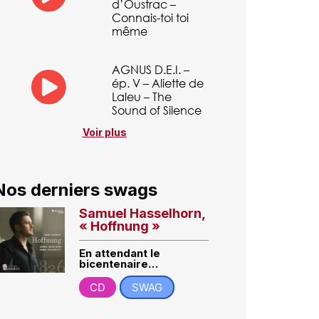
d’Oustrac –
Connais-toi toi
même
AGNUS D.E.I. –
ép. V – Aliette de
Laleu – The
Sound of Silence
Voir plus
Nos derniers swags
Samuel Hasselhorn,
« Hoffnung »
En attendant le
bicentenaire…
CD
SWAG