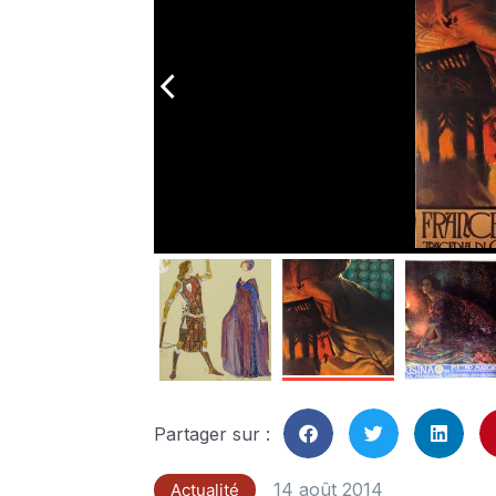
arrow_back_ios
Partager sur :
14 août 2014
Actualité