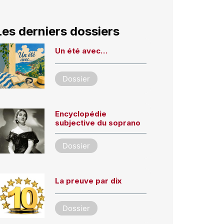
Les derniers dossiers
Un été avec…
Dossier
Encyclopédie
subjective du soprano
Dossier
La preuve par dix
Dossier