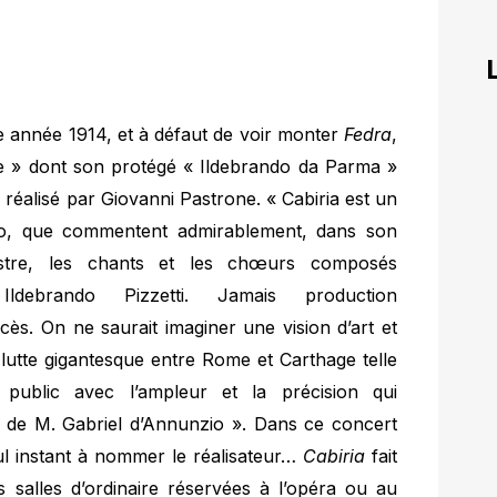
te année 1914, et à défaut de voir monter
Fedra
,
ue » dont son protégé « Ildebrando da Parma »
 réalisé par Giovanni Pastrone. « Cabiria est un
io, que commentent admirablement, dans son
estre, les chants et les chœurs composés
debrando Pizzetti. Jamais production
cès. On ne saurait imaginer une vision d’art et
a lutte gigantesque entre Rome et Carthage telle
 public avec l’ampleur et la précision qui
es de M. Gabriel d’Annunzio ». Dans ce concert
l instant à nommer le réalisateur…
Cabiria
fait
es salles d’ordinaire réservées à l’opéra ou au