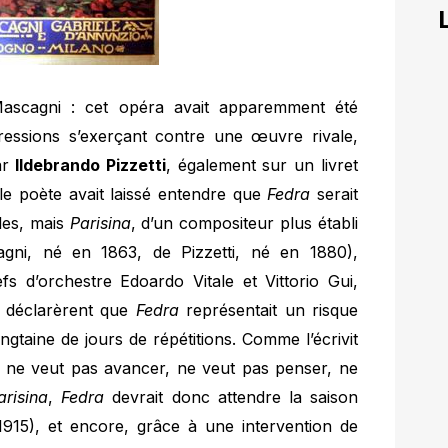
scagni : cet opéra avait apparemment été
essions s’exerçant contre une œuvre rivale,
ar
Ildebrando Pizzetti
, également sur un livret
le poète avait laissé entendre que
Fedra
serait
les, mais
Parisina
, d’un compositeur plus établi
agni, né en 1863, de Pizzetti, né en 1880),
fs d’orchestre Edoardo Vitale et Vittorio Gui,
s, déclarèrent que
Fedra
représentait un risque
ngtaine de jours de répétitions. Comme l’écrivit
lie ne veut pas avancer, ne veut pas penser, ne
arisina
,
Fedra
devrait donc attendre la saison
1915), et encore, grâce à une intervention de