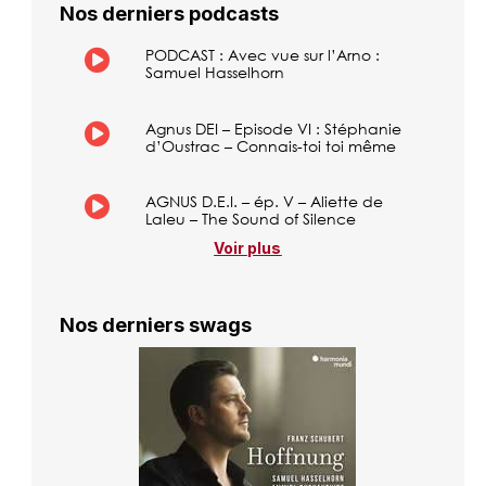
Nos derniers podcasts
PODCAST : Avec vue sur l’Arno :
Samuel Hasselhorn
Agnus DEI – Episode VI : Stéphanie
d’Oustrac – Connais-toi toi même
AGNUS D.E.I. – ép. V – Aliette de
Laleu – The Sound of Silence
Voir plus
Nos derniers swags