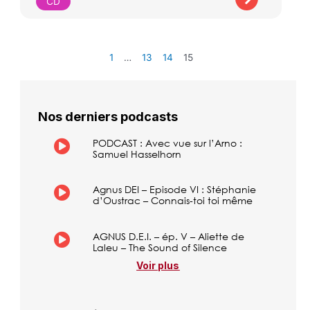
CD
1
…
13
14
15
Nos derniers podcasts
PODCAST : Avec vue sur l’Arno :
Samuel Hasselhorn
Agnus DEI – Episode VI : Stéphanie
d’Oustrac – Connais-toi toi même
AGNUS D.E.I. – ép. V – Aliette de
Laleu – The Sound of Silence
Voir plus