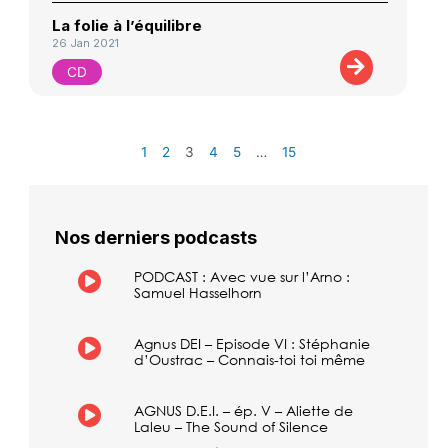
La folie à l’équilibre
26 Jan 2021
CD
1
2
3
4
5
…
15
Nos derniers podcasts
PODCAST : Avec vue sur l’Arno :
Samuel Hasselhorn
Agnus DEI – Episode VI : Stéphanie
d’Oustrac – Connais-toi toi même
AGNUS D.E.I. – ép. V – Aliette de
Laleu – The Sound of Silence