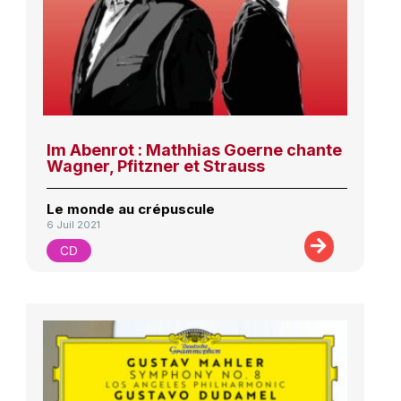
Im Abenrot : Mathhias Goerne chante
Wagner, Pfitzner et Strauss
Le monde au crépuscule
6 Juil 2021
CD