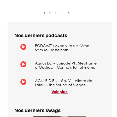
1
2
3
…
9
Nos derniers podcasts
PODCAST : Avec vue sur l’Arno :
Samuel Hasselhorn
Agnus DEI – Episode VI : Stéphanie
d’Oustrac – Connais-toi toi même
AGNUS D.E.I. – ép. V – Aliette de
Laleu – The Sound of Silence
Voir plus
Nos derniers swags