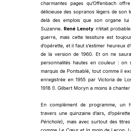
charmantes pages qu’Offenbach offr
délicieuse des sopranos légers de son 
delà des emplois que son organe lui d
Suzanne.
René Lenoty
n’était probable
guerre, mais cette tessiture est touj
d’opérette, et il faut s’estimer heureux
de la version de 1960. Et on ne saura
personnalités hautes en couleur : on s
marquis de Pontsablé, tout comme il exc
enregistrée en 1955 par Victoria de Los
1918 !). Gilbert Moryn a moins à chante
En complément de programme, un ho
travers une quinzaine d’airs, d’opérett
Périchole
), mais avec surtout des titres
comme
Le Cœur et la main
de Lecoq,
L