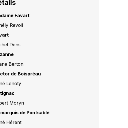
tails
dame Favart
nély Revoil
vart
chel Dens
zanne
liane Berton
ctor de Boispréau
né Lenoty
tignac
lbert Moryn
 marquis de Pontsablé
né Hérent