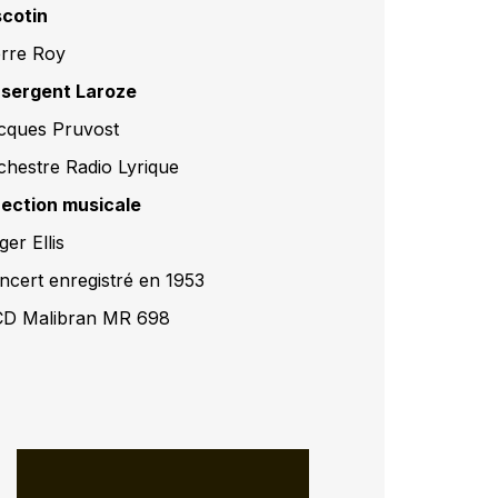
scotin
erre Roy
 sergent Laroze
cques Pruvost
chestre Radio Lyrique
rection musicale
er Ellis
ncert enregistré en 1953
CD Malibran MR 698