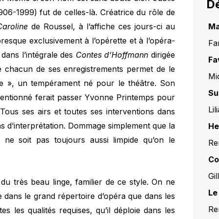
Dé
906-1999) fut de celles-là. Créatrice du rôle de
Caroline
de Roussel, à l’affiche ces jours-ci au
Ma
resque exclusivement à l’opérette et à l’opéra-
Fa
dans l’intégrale des
Contes d’Hoffmann
dirigée
Fa
 chacun de ses enregistrements permet de le
Mi
ture », un tempérament né pour le théâtre. Son
Su
entionné ferait passer Yvonne Printemps pour
Li
Tous ses airs et toutes ses interventions dans
ons d’interprétation. Dommage simplement que la
He
o ne soit pas toujours aussi limpide qu’on le
Re
Co
Gi
du très beau linge, familier de ce style. On ne
Le
ise dans le grand répertoire d’opéra que dans les
Re
s les qualités requises, qu’il déploie dans les