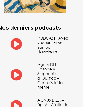
Nos derniers podcasts
PODCAST : Avec
vue sur l’Arno :
Samuel
Hasselhorn
Agnus DEI –
Episode VI :
Stéphanie
d’Oustrac –
Connais-toi toi
même
AGNUS D.E.I. –
ép. V – Aliette de