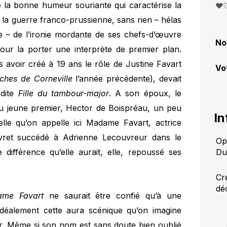
 la bonne humeur souriante qui caractérise la
❤️
la guerre franco-prussienne, sans rien – hélas
 – de l’ironie mordante de ses chefs-d’œuvre
No
our la porter une interprète de premier plan.
 avoir créé à 19 ans le rôle de Justine Favart
Vo
ches de Corneville
l’année précédente), devait
dite
Fille du tambour-major
. A son époux, le
du jeune premier, Hector de Boispréau, un peu
In
elle qu’on appelle ici Madame Favart, actrice
livret succédé à Adrienne Lecouvreur dans le
Op
ifférence qu’elle aurait, elle, repoussé ses
Du
Cr
dé
me Favart
ne saurait être confié qu’à une
 idéalement cette aura scénique qu’on imagine
er. Même si son nom est sans doute bien oublié