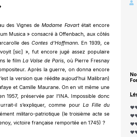
»
eau des Vignes de
Madame Favart
était encore
bum Musica » consacré à Offenbach, aux côtés
Barcarolle des
Contes d’Hoffmann
. En 1939, ce
yit [sic] », fut encore jugé assez populaire
ns le film
La Valse de Paris
, où Pierre Fresnay
 compositeur. Après la guerre, on donna encore
No
’est la version que réédite aujoud’hui Malibran)
Fo
faye et Camille Maurane. On en vit même une
Lé
e en 1957, préservée par l’INA. Impossible donc
ourrait-il s’expliquer, comme pour
La Fille du
❤️❤
ément militaro-patriotique (le troisième acte se
❤️❤
enoy, victoire française remportée en 1745) ?
❤️❤
❤️❤