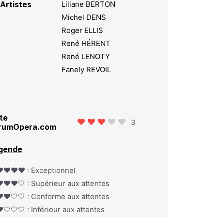
Artistes
Liliane BERTON
Michel DENS
Roger ELLIS
René HÉRENT
René LENOTY
Fanely REVOIL
te
3
rumOpera.com
gende
️❤️❤️❤️ : Exceptionnel
️❤️❤️🤍 : Supérieur aux attentes
️❤️🤍🤍 : Conforme aux attentes
️🤍🤍🤍 : Inférieur aux attentes