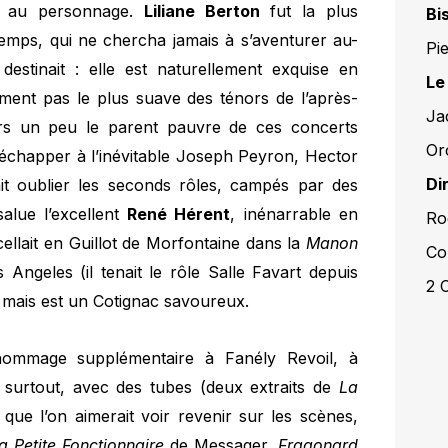
e au personnage.
Liliane Berton
fut la plus
Bi
temps, qui ne chercha jamais à s’aventurer au-
Pi
estinait : elle est naturellement exquise en
Le
ment pas le plus suave des ténors de l’après-
Ja
ours un peu le parent pauvre de ces concerts
Or
 d’échapper à l’inévitable Joseph Peyron, Hector
Di
it oublier les seconds rôles, campés par des
alue l’excellent
René Hérent
, inénarrable en
Rog
ellait en Guillot de Morfontaine dans la
Manon
Co
 Angeles (il tenait le rôle Salle Favart depuis
2 
r mais est un Cotignac savoureux.
mmage supplémentaire à Fanély Revoil, à
e surtout, avec des tubes (deux extraits de
La
 que l’on aimerait voir revenir sur les scènes,
a Petite Fonctionnaire
de Messager,
Fragonard