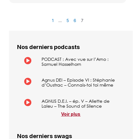
1
…
5
6
7
Nos derniers podcasts
PODCAST : Avec vue sur l’Arno :
Samuel Hasselhorn
Agnus DEI – Episode VI : Stéphanie
d’Oustrac – Connais-toi toi même
AGNUS D.E.I. – ép. V – Aliette de
Laleu – The Sound of Silence
Voir plus
Nos derniers swags