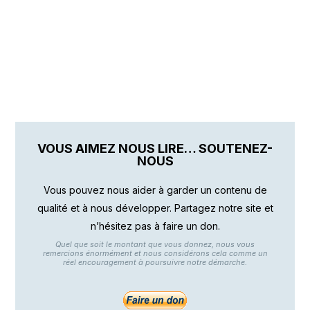
VOUS AIMEZ NOUS LIRE… SOUTENEZ-
NOUS
Vous pouvez nous aider à garder un contenu de
qualité et à nous développer. Partagez notre site et
n’hésitez pas à faire un don.
Quel que soit le montant que vous donnez, nous vous
remercions énormément et nous considérons cela comme un
réel encouragement à poursuivre notre démarche.