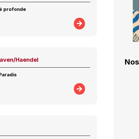
té profonde
eaven/Haendel
Nos
Paradis