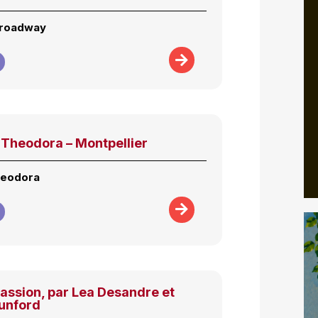
Broadway
Theodora – Montpellier
heodora
assion, par Lea Desandre et
unford