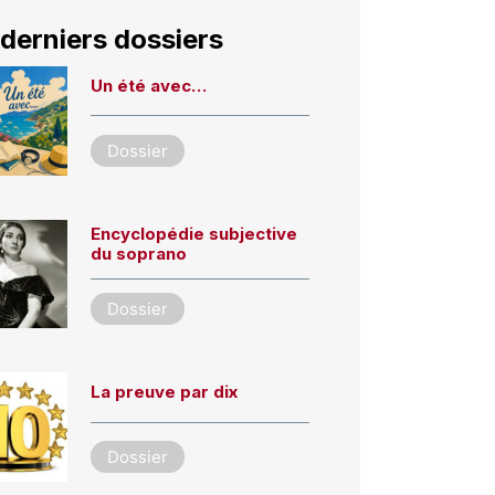
derniers dossiers
Un été avec…
Dossier
Encyclopédie subjective
du soprano
Dossier
La preuve par dix
Dossier