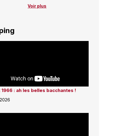
Voir plus
ping
 1966 : ah les belles bacchantes !
 2026