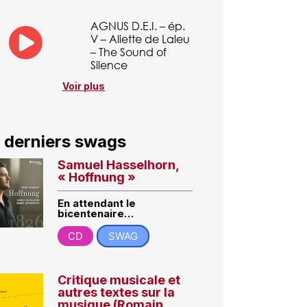
AGNUS D.E.I. – ép.
V – Aliette de Laleu
– The Sound of
Silence
Voir plus
 derniers swags
Samuel Hasselhorn,
« Hoffnung »
En attendant le
bicentenaire…
CD
SWAG
Critique musicale et
autres textes sur la
musique (Romain