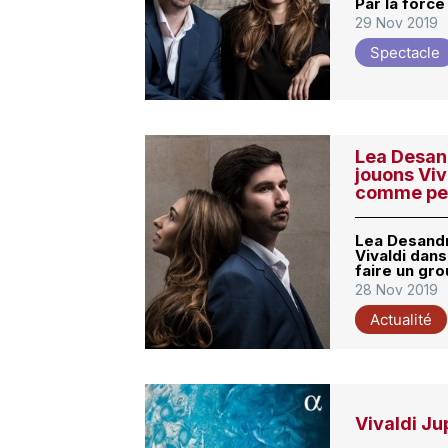
Par la force
29 Nov 2019
Spectacle
Lea Desan
jouons Viv
comme peut
Lea Desandr
Vivaldi dan
faire un gro
28 Nov 2019
Actualité
Vivaldi Ju