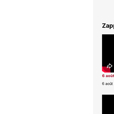
Zap
6 août
6 août