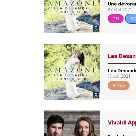
Une dévora
27 Oct 2021
CD
S
Lea Desan
Lea Desandr
13 Juil 2021
Brève
Vivaldi A