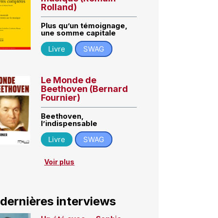
Rolland)
Plus qu’un témoignage,
une somme capitale
Livre
SWAG
Le Monde de
Beethoven (Bernard
Fournier)
Beethoven,
l’indispensable
Livre
SWAG
Voir plus
 dernières interviews