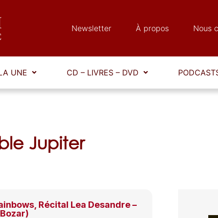
Newsletter
À propos
Nous c
LA UNE
CD – LIVRES – DVD
PODCASTS
le Jupiter
ainbows, Récital Lea Desandre –
(Bozar)