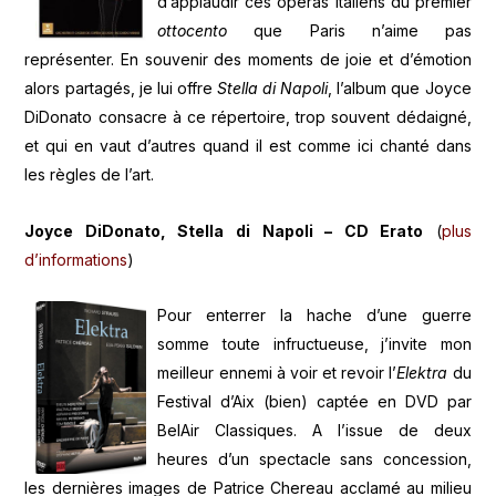
d’applaudir ces opéras italiens du premier
ottocento
que Paris n’aime pas
représenter. En souvenir des moments de joie et d’émotion
alors partagés, je lui offre
Stella di Napoli
, l’album que Joyce
DiDonato consacre à ce répertoire, trop souvent dédaigné,
et qui en vaut d’autres quand il est comme ici chanté dans
les règles de l’art.
Joyce DiDonato, Stella di Napoli – CD Erato
(
plus
d’informations
)
Pour enterrer la hache d’une guerre
somme toute infructueuse, j’invite mon
meilleur ennemi à voir et revoir l’
Elektra
du
Festival d’Aix (bien) captée en DVD par
BelAir Classiques. A l’issue de deux
heures d’un spectacle sans concession,
les dernières images de Patrice Chereau acclamé au milieu