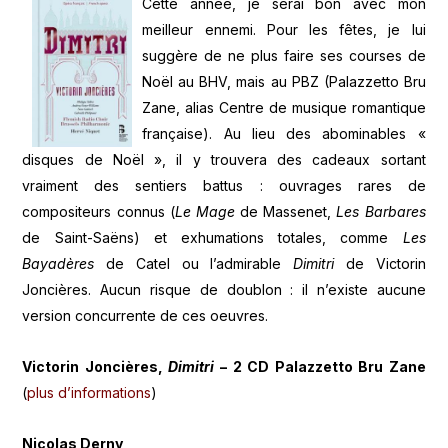
Cette année, je serai bon avec mon
meilleur ennemi. Pour les fêtes, je lui
suggère de ne plus faire ses courses de
Noël au BHV, mais au PBZ (Palazzetto Bru
Zane, alias Centre de musique romantique
française). Au lieu des abominables «
disques de Noël », il y trouvera des cadeaux sortant
vraiment des sentiers battus : ouvrages rares de
compositeurs connus (
Le Mage
de Massenet,
Les Barbares
de Saint-Saëns) et exhumations totales, comme
Les
Bayadères
de Catel ou l’admirable
Dimitri
de Victorin
Joncières. Aucun risque de doublon : il n’existe aucune
version concurrente de ces oeuvres.
Victorin Joncières,
Dimitri
– 2 CD Palazzetto Bru Zane
(
plus d’informations
)
Nicolas Derny