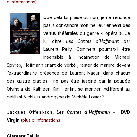
d’informations
)
Que cela lui plaise ou non, je ne renonce
pas à convaincre mon meilleur ennemi des
vertus théâtrales du genre « opéra »
.
Je
lui offre
Les
Contes d’Hoffmann
par
Laurent Pelly. Comment pourrait-il être
insensible à l’incarnation de Michael
Spyres, Hoffmann criant de vérité ; rester de marbre devant
l’extraordinaire présence de Laurent Naouri dans chacun
des quatre diables ; ne pas être fasciné par la poupée
Olympia de Kathleen Kim ; enfin, se montrer indifférent au
pétillant Nicklaus androgyne de Michèle Losier ?
Jacques Offenbach,
Les Contes d’Hoffmann
– DVD
Virgin
(
plus d’informations
)
Clément Taillia