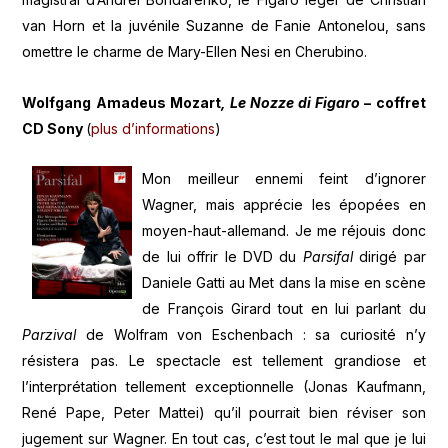
van Horn et la juvénile Suzanne de Fanie Antonelou, sans
omettre le charme de Mary-Ellen Nesi en Cherubino.
Wolfgang Amadeus Mozart
, Le Nozze di Figaro
– coffret
CD Sony
(
plus d’informations
)
Mon meilleur ennemi feint d’ignorer
Wagner, mais apprécie les épopées en
moyen-haut-allemand. Je me réjouis donc
de lui offrir le DVD du
Parsifal
dirigé par
Daniele Gatti au Met dans la mise en scène
de François Girard tout en lui parlant du
Parzival
de Wolfram von Eschenbach : sa curiosité n’y
résistera pas. Le spectacle est tellement grandiose et
l’interprétation tellement exceptionnelle (Jonas Kaufmann,
René Pape, Peter Mattei) qu’il pourrait bien réviser son
jugement sur Wagner. En tout cas, c’est tout le mal que je lui