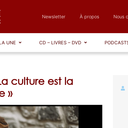
Newsletter
À propos
Nous c
LA UNE
CD – LIVRES – DVD
PODCASTS
a culture est la
e »