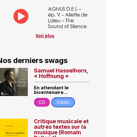
AGNUS D.E.I. –
ép. V – Aliette de
Laleu – The
Sound of Silence
Voir plus
Nos derniers swags
Samuel Hasselhorn,
« Hoffnung »
En attendant le
bicentenaire…
CD
SWAG
Critique musicale et
autres textes sur la
musique (Romain