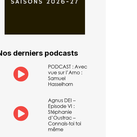
Nos derniers podcasts
PODCAST : Avec
vue sur l’Arno :
Samuel
Hasselhorn
Agnus DEI –
Episode VI :
Stéphanie
d’Oustrac –
Connais-toi toi
même