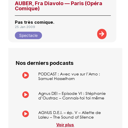
AUBER, Fra Diavolo — Paris (Opéra
Comique)
Pas très comique.
25 Jan 2009
Spectacle
Nos derniers podcasts
PODCAST : Avec vue sur l’Arno :
Samuel Hasselhorn
Agnus DEI – Episode VI : Stéphanie
d’Oustrac – Connais-toi toi même
AGNUS D.E.I. – ép. V – Aliette de
Laleu – The Sound of Silence
Voir plus