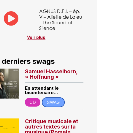
AGNUS D.E.I. – ép.
V – Aliette de Laleu
– The Sound of
Silence
Voir plus
 derniers swags
Samuel Hasselhorn,
« Hoffnung »
En attendant le
bicentenaire…
CD
SWAG
Critique musicale et
autres textes sur la
musique (Romain