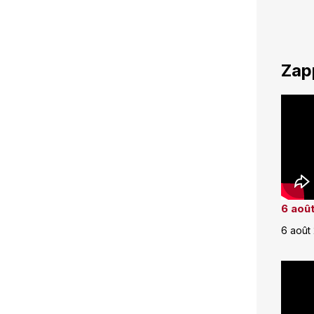
Zap
6 août
6 août