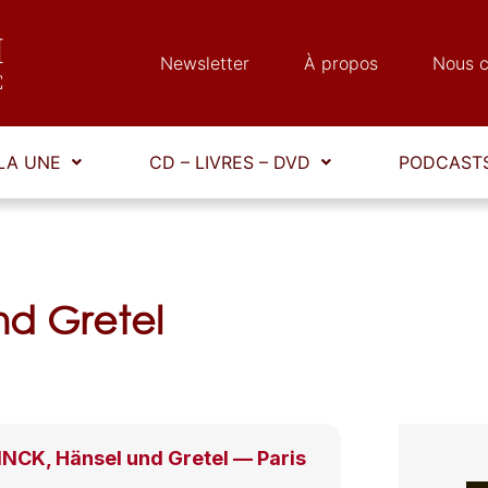
Newsletter
À propos
Nous c
LA UNE
CD – LIVRES – DVD
PODCASTS
nd Gretel
CK, Hänsel und Gretel — Paris