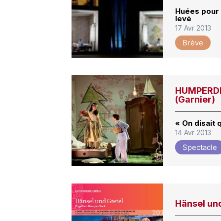
Huées pour 
levé
17 Avr 2013
Brève
HUMPERDIN
(Garnier)
« On disait 
14 Avr 2013
Spectacle
Hänsel un