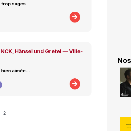
 trop sages
CK, Hänsel und Gretel — Ville-
Nos
e bien aimée…
2