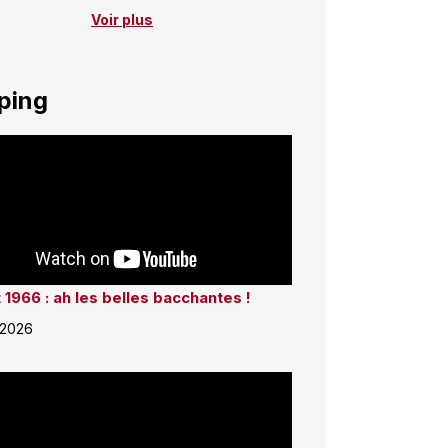
Voir plus
ping
 1966 : ah les belles bacchantes !
 2026