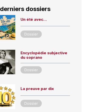
derniers dossiers
Un été avec…
Dossier
Encyclopédie subjective
du soprano
Dossier
La preuve par dix
Dossier