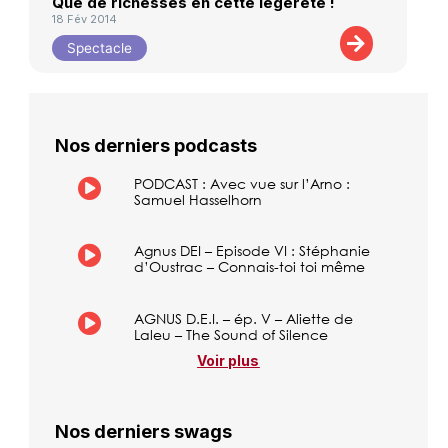
Que de richesses en cette légèreté !
18 Fév 2014
Spectacle
Nos derniers podcasts
PODCAST : Avec vue sur l’Arno :
Samuel Hasselhorn
Agnus DEI – Episode VI : Stéphanie
d’Oustrac – Connais-toi toi même
AGNUS D.E.I. – ép. V – Aliette de
Laleu – The Sound of Silence
Voir plus
Nos derniers swags