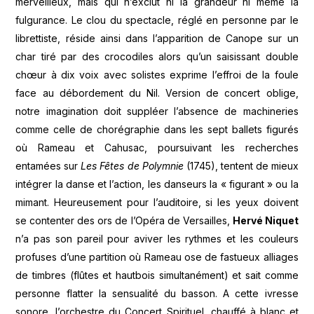
merveilleux, mais qui n’exclut ni la grandeur ni même la
fulgurance. Le clou du spectacle, réglé en personne par le
librettiste, réside ainsi dans l’apparition de Canope sur un
char tiré par des crocodiles alors qu’un saisissant double
chœur à dix voix avec solistes exprime l’effroi de la foule
face au débordement du Nil. Version de concert oblige,
notre imagination doit suppléer l’absence de machineries
comme celle de chorégraphie dans les sept ballets figurés
où Rameau et Cahusac, poursuivant les recherches
entamées sur
Les Fêtes de Polymnie
(1745), tentent de mieux
intégrer la danse et l’action, les danseurs la « figurant » ou la
mimant. Heureusement pour l’auditoire, si les yeux doivent
se contenter des ors de l’Opéra de Versailles,
Hervé Niquet
n’a pas son pareil pour aviver les rythmes et les couleurs
profuses d’une partition où Rameau ose de fastueux alliages
de timbres (flûtes et hautbois simultanément) et sait comme
personne flatter la sensualité du basson. A cette ivresse
sonore, l’orchestre du Concert Spirituel, chauffé à blanc et