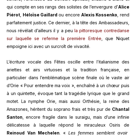
qui compte en ses rangs des solistes de l’envergure d’
Alice
Piérot
,
Héloïse Gaillard
ou encore
Alexis Kossenko
, rend
parfaitement justice. Ce dernier, à la tête des Ambassadeurs,
nous révélait d’ailleurs il y a peu
la pittoresque contredanse
sur laquelle se referme la première Entrée
, que Niquet
empoigne ici avec un surcroît de vivacité.
L’écriture vocale des Fêtes oscille entre l’italianisme des
ariettes et airs virtuoses et la tradition française, en
particulier dans l’emblématique scène finale où le vaste air
d’Orie « Pour entendre ma voix », enchaîné à un chœur puis
à un quintette, évoque tant la tragédie lyrique que le grand
motet. La nymphe Orie, mais aussi Orthésie, la reine des
Amazones, héritent du soprano frais et très pur de
Chantal
Santon
, encore fragile dans le suraigu, mais d’une infinie
délicatesse à laquelle répond le miraculeux Osiris de
Reinoud Van Mechelen
. «
Les femmes semblent avoir