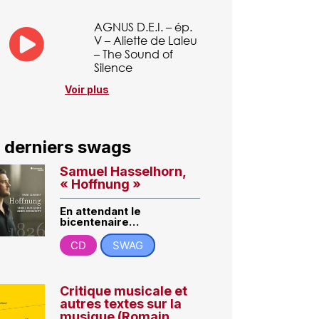
AGNUS D.E.I. – ép.
V – Aliette de Laleu
– The Sound of
Silence
Voir plus
 derniers swags
Samuel Hasselhorn,
« Hoffnung »
En attendant le
bicentenaire…
CD
SWAG
Critique musicale et
autres textes sur la
musique (Romain