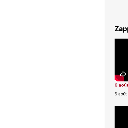
Zap
6 août
6 août