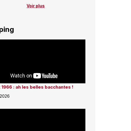
Voir plus
ping
 1966 : ah les belles bacchantes !
 2026