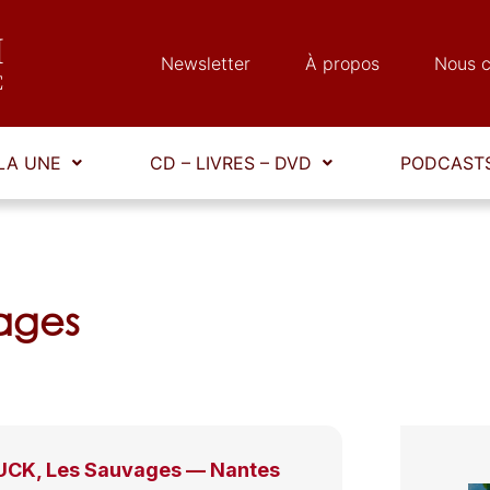
Newsletter
À propos
Nous c
LA UNE
CD – LIVRES – DVD
PODCASTS
ages
CK, Les Sauvages — Nantes