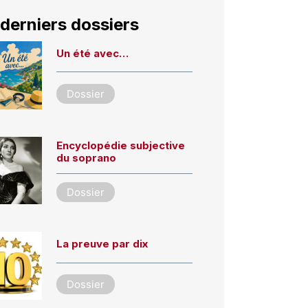
derniers dossiers
Un été avec…
Dossier
Encyclopédie subjective
du soprano
Dossier
La preuve par dix
Dossier