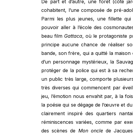
De part et d’autre, une forêt (côté ja
cohabitent, l’une composée de pré-adol
Parmi les plus jeunes, une fillette q
pouvoir aller à l’école des cosmonaute
beau film
Gattaca
, où le protagoniste p
principe aucune chance de réaliser son
bande, son frère, qui a quitté la maison e
d’un personnage mystérieux, la Sauvage
protéger de la police qui est à sa rec
un public très large, comporte plusieur
très diverses qui commencent par éveill
jeu, l’émotion nous envahit par, à la fo
la poésie qui se dégage de l’œuvre et du 
clairement inspiré des quartiers nanta
réminiscences variées, comme par exe
des scènes de
Mon oncle
de Jacques 