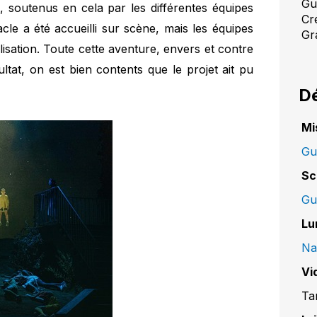
Gu
, soutenus en cela par les différentes équipes
Cr
cle a été accueilli sur scène, mais les équipes
Gra
lisation. Toute cette aventure, envers et contre
ultat, on est bien contents que le projet ait pu
Dé
Mi
Gu
Sc
Gu
Lu
Na
Vi
Ta