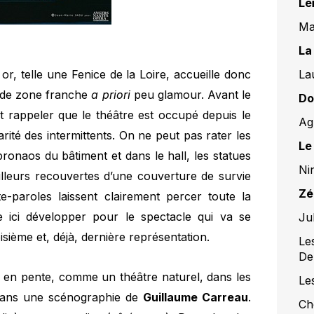
Le
Ma
La
La
 or, telle une Fenice de la Loire, accueille donc
r de zone franche
a priori
peu glamour. Avant le
Do
 rappeler que le théâtre est occupé depuis le
Ag
rité des intermittents. On ne peut pas rater les
Le
ronaos du bâtiment et dans le hall, les statues
Ni
ailleurs recouvertes d’une couverture de survie
Zé
te-paroles laissent clairement percer toute la
ici développer pour le spectacle qui va se
Jul
oisième et, déjà, dernière représentation.
Le
De
e en pente, comme un théâtre naturel, dans les
Le
, dans une scénographie de
Guillaume Carreau
.
Ch