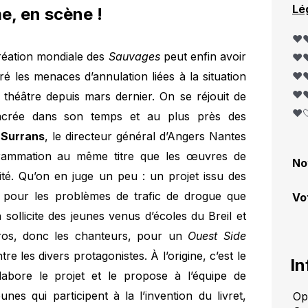
Lé
me, en scène !
❤️❤
création mondiale des
Sauvages
peut enfin avoir
❤️❤
é les menaces d’annulation liées à la situation
❤️❤
❤️❤
 théâtre depuis mars dernier. On se réjouit de
❤️
ncrée dans son temps et au plus près des
 Surrans
, le directeur général d’Angers Nantes
grammation au même titre que les œuvres de
No
ité. Qu’on en juge un peu : un projet issu des
 pour les problèmes de trafic de drogue que
Vo
sollicite des jeunes venus d’écoles du Breil et
éros, donc les chanteurs, pour un
Ouest Side
re les divers protagonistes. À l’origine, c’est le
In
abore le projet et le propose à l’équipe de
unes qui participent à la l’invention du livret,
Op