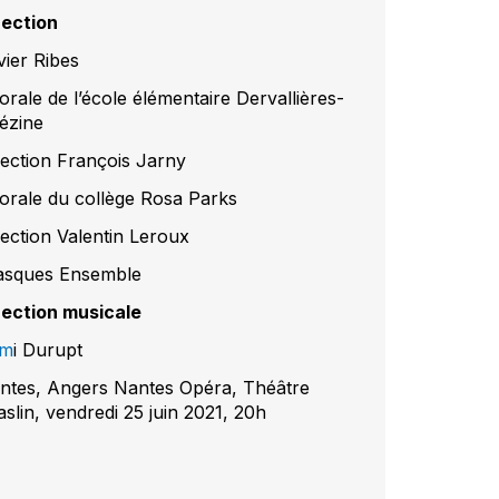
rection
vier Ribes
orale de l’école élémentaire Dervallières-
ézine
rection François Jarny
orale du collège Rosa Parks
rection Valentin Leroux
asques Ensemble
rection musicale
ém
i Durupt
ntes, Angers Nantes Opéra, Théâtre
aslin, vendredi 25 juin 2021, 20h