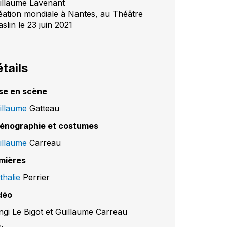
illaume Lavenant
éation mondiale à Nantes, au Théâtre
slin le 23 juin 2021
tails
se en scène
illaume
Gatteau
énographie et costumes
illaume
Carreau
mières
thalie
Perrier
déo
ngi Le Bigot et Guillaume Carreau