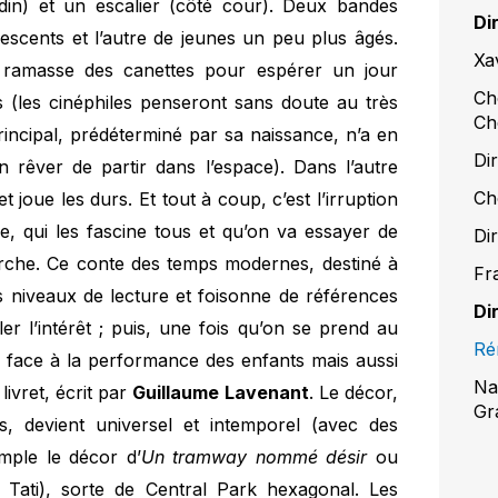
rdin) et un escalier (côté cour). Deux bandes
Di
escents et l’autre de jeunes un peu plus âgés.
Xa
ui ramasse des canettes pour espérer un jour
Ch
s (les cinéphiles penseront sans doute au très
Ch
rincipal, prédéterminé par sa naissance, n’a en
Di
 rêver de partir dans l’espace). Dans l’autre
Ch
t joue les durs. Et tout à coup, c’est l’irruption
, qui les fascine tous et qu’on va essayer de
Di
herche. Ce conte des temps modernes, destiné à
Fr
s niveaux de lecture et foisonne de références
Di
er l’intérêt ; puis, une fois qu’on se prend au
R
is face à la performance des enfants mais aussi
Na
livret, écrit par
Guillaume Lavenant
. Le décor,
Gr
is, devient universel et intemporel (avec des
mple le décor d’
Un tramway nommé désir
ou
Tati), sorte de Central Park hexagonal. Les