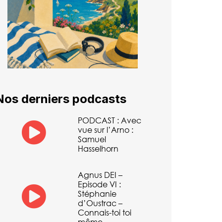
Nos derniers podcasts
PODCAST : Avec
vue sur l’Arno :
Samuel
Hasselhorn
Agnus DEI –
Episode VI :
Stéphanie
d’Oustrac –
Connais-toi toi
même