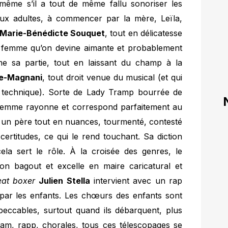
 même s’il a tout de même fallu sonoriser les
 aux adultes, à commencer par la mère, Leïla,
Marie-Bénédicte Souquet
, tout en délicatesse
femme qu’on devine aimante et probablement
me sa partie, tout en laissant du champ à la
re-Magnani
, tout droit venue du musical (et qui
la technique). Sorte de Lady Tramp bourrée de
 femme rayonne et correspond parfaitement au
un père tout en nuances, tourmenté, contesté
ertitudes, ce qui le rend touchant. Sa diction
 cela sert le rôle. À la croisée des genres, le
on bagout et excelle en maire caricatural et
eat boxer
Julien Stella
intervient avec un rap
 par les enfants. Les chœurs des enfants sont
peccables, surtout quand ils débarquent, plus
 slam, rapp, chorales, tous ces télescopages se