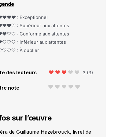
gende
️❤️❤️❤️ : Exceptionnel
️❤️❤️🤍 : Supérieur aux attentes
️❤️🤍🤍 : Conforme aux attentes
️🤍🤍🤍 : Inférieur aux attentes
🤍🤍🤍 : À oublier
te des lecteurs
3
(
3
)
tre note
fos sur l’œuvre
éra de Guillaume Hazebrouck, livret de