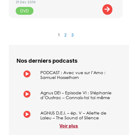
31 Déc 2019
DVD
1
2
3
Nos derniers podcasts
PODCAST : Avec vue sur l’Arno :
Samuel Hasselhorn
Agnus DEI – Episode VI : Stéphanie
d’Oustrac – Connais-toi toi même
AGNUS D.E.I. – ép. V – Aliette de
Laleu – The Sound of Silence
Voir plus