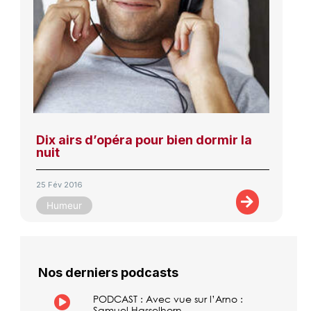
Dix airs d’opéra pour bien dormir la
nuit
25 Fév 2016
Humeur
Nos derniers podcasts
PODCAST : Avec vue sur l’Arno :
Samuel Hasselhorn