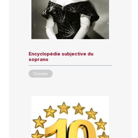
Encyclopédie subjective du
soprano
Dossier