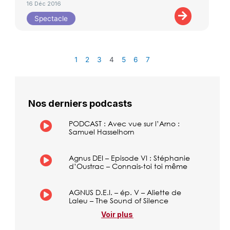
16 Déc 2016
Spectacle
1
2
3
4
5
6
7
Nos derniers podcasts
PODCAST : Avec vue sur l’Arno :
Samuel Hasselhorn
Agnus DEI – Episode VI : Stéphanie
d’Oustrac – Connais-toi toi même
AGNUS D.E.I. – ép. V – Aliette de
Laleu – The Sound of Silence
Voir plus