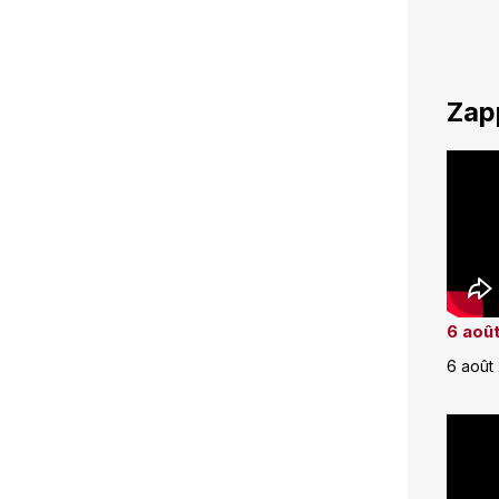
Zap
6 août
6 août