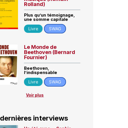
Rolland)
Plus qu’un témoignage,
une somme capitale
Livre
SWAG
Le Monde de
Beethoven (Bernard
Fournier)
Beethoven,
l’indispensable
Livre
SWAG
Voir plus
 dernières interviews