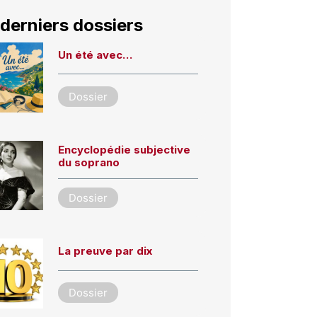
derniers dossiers
Un été avec…
Dossier
Encyclopédie subjective
du soprano
Dossier
La preuve par dix
Dossier