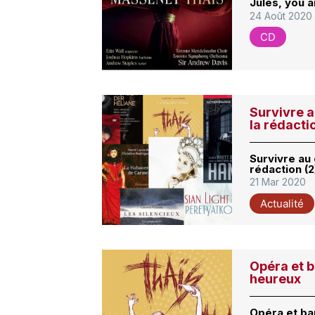
Jules, you 
24 Août 2020
CD
Survivre a
la rédacti
Survivre au 
rédaction (2
21 Mar 2020
Actualité
Opéra et 
heureux
Opéra et ba