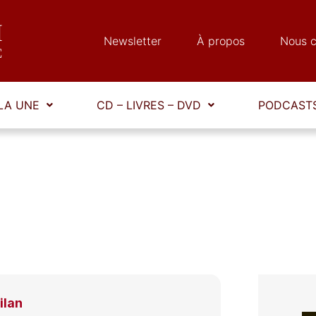
Newsletter
À propos
Nous c
LA UNE
CD – LIVRES – DVD
PODCASTS
ilan