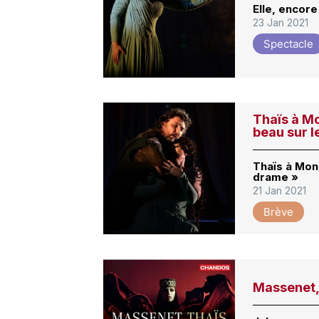
Elle, encore
23 Jan 2021
Spectacle
Thaïs à Mo
beau sur 
Thaïs à Mont
drame »
21 Jan 2021
Brève
Massenet,