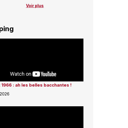
Voir plus
ping
 1966 : ah les belles bacchantes !
 2026