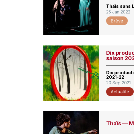
Thaïs sans 
25 Jan 2022
Brève
Dix produc
saison 20
Dix product
2021-22
20 Sep 2021
Actualité
Thaïs — M