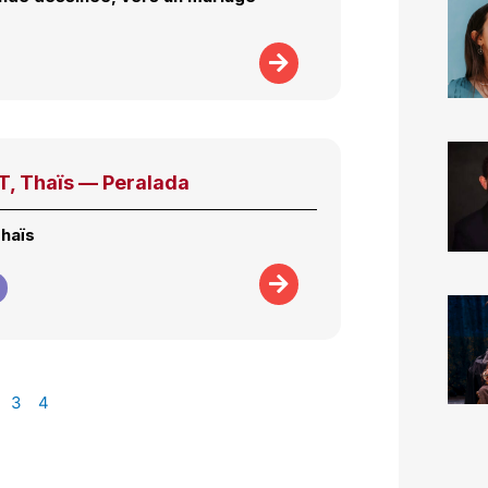
 Thaïs — Peralada
Thaïs
3
4