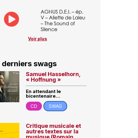
AGNUS D.E.I. – ép.
V – Aliette de Laleu
– The Sound of
Silence
Voir plus
 derniers swags
Samuel Hasselhorn,
« Hoffnung »
En attendant le
bicentenaire…
CD
SWAG
Critique musicale et
autres textes sur la
musique (Romain