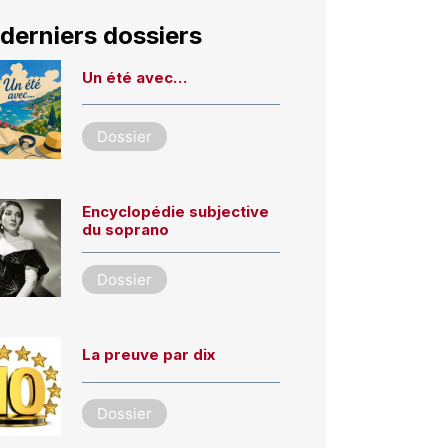
derniers dossiers
Un été avec…
Dossier
Encyclopédie subjective
du soprano
Dossier
La preuve par dix
Dossier