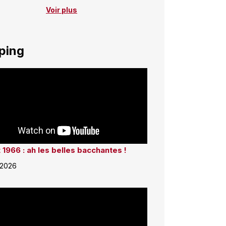
Voir plus
ping
 1966 : ah les belles bacchantes !
 2026