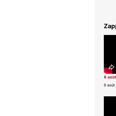
Zap
6 août
6 août