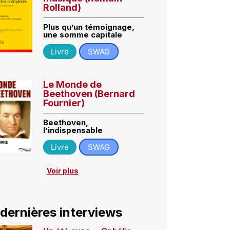
Rolland)
Plus qu’un témoignage,
une somme capitale
Livre
SWAG
Le Monde de
Beethoven (Bernard
Fournier)
Beethoven,
l’indispensable
Livre
SWAG
Voir plus
 dernières interviews