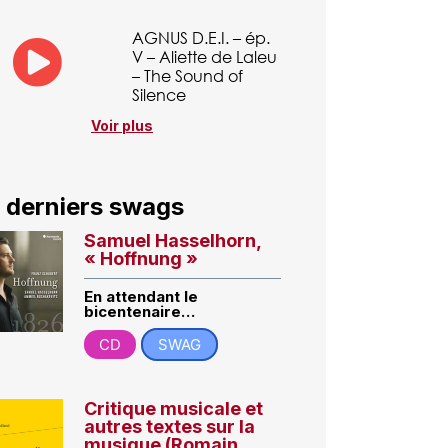
AGNUS D.E.I. – ép.
V – Aliette de Laleu
– The Sound of
Silence
Voir plus
 derniers swags
Samuel Hasselhorn,
« Hoffnung »
En attendant le
bicentenaire…
CD
SWAG
Critique musicale et
autres textes sur la
musique (Romain