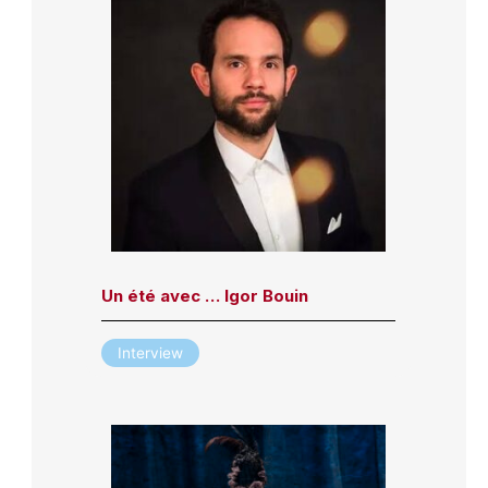
Un été avec … Igor Bouin
Interview