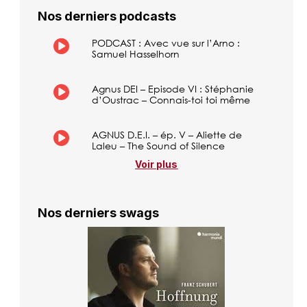
Nos derniers podcasts
PODCAST : Avec vue sur l’Arno :
Samuel Hasselhorn
Agnus DEI – Episode VI : Stéphanie
d’Oustrac – Connais-toi toi même
AGNUS D.E.I. – ép. V – Aliette de
Laleu – The Sound of Silence
Voir plus
Nos derniers swags