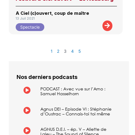
A Ciel (c)ouvert, coup de maître
13 Juil 2021
Spectacle
1
2
3
4
5
Nos derniers podcasts
PODCAST : Avec vue sur l’Arno :
Samuel Hasselhorn
Agnus DEI – Episode VI : Stéphanie
d’Oustrac – Connais-toi toi même
AGNUS D.E.I. – ép. V – Aliette de
Laleu – The Sound of Silence