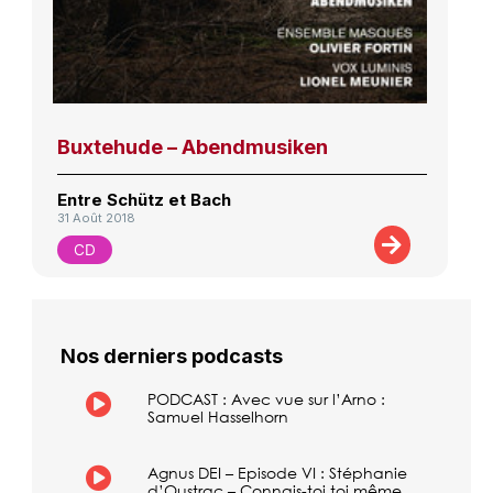
Buxtehude – Abendmusiken
Entre Schütz et Bach
31 Août 2018
CD
Nos derniers podcasts
PODCAST : Avec vue sur l’Arno :
Samuel Hasselhorn
Agnus DEI – Episode VI : Stéphanie
d’Oustrac – Connais-toi toi même