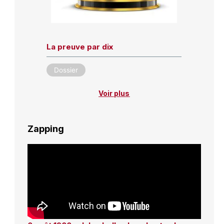
La preuve par dix
Dossier
Voir plus
Zapping