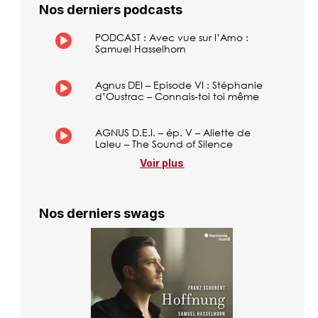
Nos derniers podcasts
PODCAST : Avec vue sur l’Arno :
Samuel Hasselhorn
Agnus DEI – Episode VI : Stéphanie
d’Oustrac – Connais-toi toi même
AGNUS D.E.I. – ép. V – Aliette de
Laleu – The Sound of Silence
Voir plus
Nos derniers swags