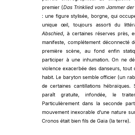
premier (
Das Trinklied vom Jammer der
: une figure stylisée, borgne, qui occ
unique œil, toujours assorti du littéra
Abschied
, à certaines réserves près, e
manifeste, complétement déconnecté d
première scène, au fond enfin statiqu
participer à une inhumation. On ne déc
violence exacerbée des danseurs, tout de
habit. Le baryton semble officier (un ra
de certaines cantillations hébraïques. 
paraît gratuite, infondée, le trait
Particulièrement dans la seconde parti
mouvement inexorable d’une nature sur 
Cronos était bien fils de Gaïa (la terre).