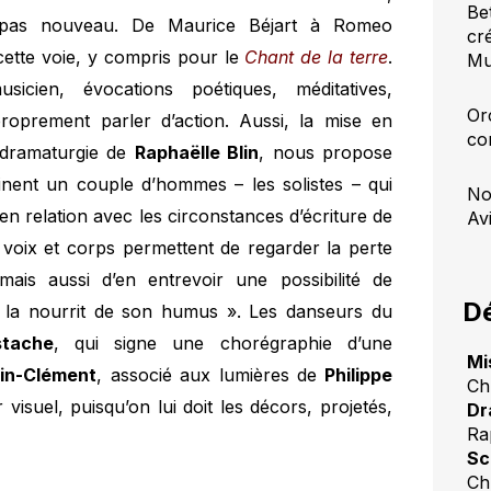
Be
t pas nouveau. De Maurice Béjart à Romeo
cr
 cette voie, y compris pour le
Chant de la terre
.
Mu
sicien, évocations poétiques, méditatives,
Or
roprement parler d’action. Aussi, la mise en
co
a dramaturgie de
Raphaëlle Blin
, nous propose
ginent un couple d’hommes – les solistes – qui
No
 en relation avec les circonstances d’écriture de
Av
, voix et corps permettent de regarder la perte
ais aussi d’en entrevoir une possibilité de
Dé
 il la nourrit de son humus ». Les danseurs du
tache
, qui signe une chorégraphie d’une
Mi
ain-Clément
, associé aux lumières de
Philippe
Ch
visuel, puisqu’on lui doit les décors, projetés,
Dr
Ra
Sc
Ch