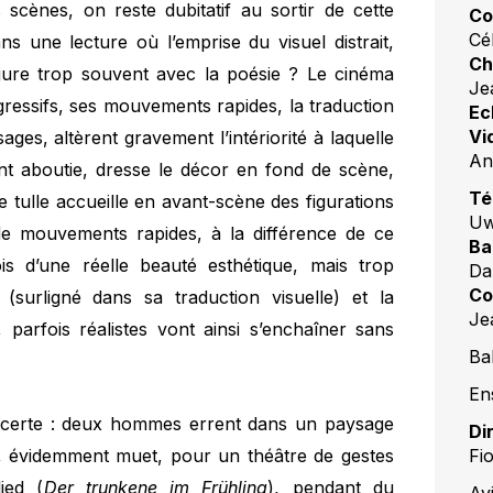
 scènes, on reste dubitatif au sortir de cette
Co
Cé
ns une lecture où l’emprise du visuel distrait,
Ch
 jure trop souvent avec la poésie ? Le cinéma
Je
gressifs, ses mouvements rapides, la traduction
Ec
Vi
ssages, altèrent gravement l’intériorité à laquelle
An
nt aboutie, dresse le décor en fond de scène,
Té
 tulle accueille en avant-scène des figurations
Uw
 de mouvements rapides, à la différence de ce
Ba
ois d’une réelle beauté esthétique, mais trop
Da
Co
surligné dans sa traduction visuelle) et la
Je
 parfois réalistes vont ainsi s’enchaîner sans
Ba
En
oncerte : deux hommes errent dans un paysage
Di
Fi
r, évidemment muet, pour un théâtre de gestes
ied (
Der trunkene im Frühling
), pendant du
Av