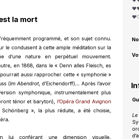
❤️❤
❤️❤
❤️
est la mort
fréquemment programmé, et son sujet connu.
No
r le conduisent à cette ample méditation sur la
Vo
ipe d’une nature en perpétuel mouvement.
autre, en 1868, dans le « Denn alles Fleisch, es
 pourrait aussi rapprocher cette « symphonie »
ss (
Im Abendrot
, d’Eichendorff)… Après l’avoir
In
version symphonique, instrumentalement plus
Gu
seront ténor et baryton),
l’Opéra Grand Avignon
 Schönberg », la plus réduite, a été choisie,
Le
éra.
Sy
or
d’
 lui conférant une dimension visuelle,