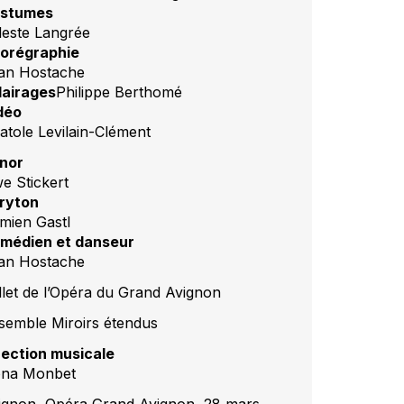
stumes
leste Langrée
orégraphie
an Hostache
lairages
Philippe Berthomé
déo
atole Levilain-Clément
nor
e Stickert
ryton
mien Gastl
médien et danseur
an Hostache
llet de l’Opéra du Grand Avignon
semble Miroirs étendus
rection musicale
ona Monbet
ignon, Opéra Grand Avignon, 28 mars