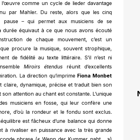
er l’œuvre comme un cycle de lieder davantage
u par Mahler. Du reste, alors que les cinq
e pause – qui permet aux musiciens de se
la durée équivaut à ce que nous avons écouté
onstruction de chaque mouvement, c’est un
 que procure la musique, souvent strophique,
 de fidélité au texte littéraire. S’il n’est ni
’ensemble
Miroirs étendus
réunit d’excellents
miration. La direction qu’imprime
Fiona Monbet
t claire, dynamique, précise et traduit bien son
t son attention au chant est constante. L’unique
des musiciens en fosse, qui leur confère une
nore, d’où la rondeur et le fondu sont exclus.
éséquilibre est fâcheux d’une balance qui donne
t à rivaliser en puissance avec la très grande
 seconde phrase (« Wenn der Kummer naht… »)