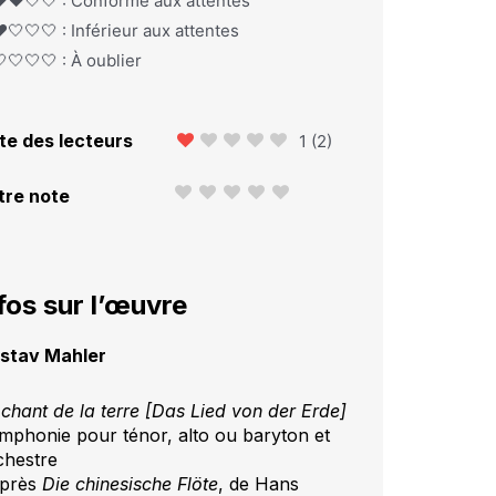
️❤️🤍🤍 : Conforme aux attentes
️🤍🤍🤍 : Inférieur aux attentes
🤍🤍🤍 : À oublier
te des lecteurs
1
(
2
)
tre note
fos sur l’œuvre
stav Mahler
 chant de la terre [Das Lied von der Erde]
mphonie pour ténor, alto ou baryton et
chestre
après
Die chinesische Flöte
, de Hans