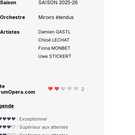
Saison
SAISON 2025-26
Orchestre
Miroirs étendus
Artistes
Damien GASTL
Chloé LECHAT
Fiona MONBET
Uwe STICKERT
te
2
rumOpera.com
gende
️❤️❤️❤️ : Exceptionnel
️❤️❤️🤍 : Supérieur aux attentes