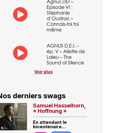
Agnus DEI –
Episode VI :
Stéphanie
d’Oustrac –
Connais-toi toi
même
AGNUS D.E.I. –
ép. V – Aliette de
Laleu – The
Sound of Silence
Voir plus
Nos derniers swags
Samuel Hasselhorn,
« Hoffnung »
En attendant le
bicentenaire…