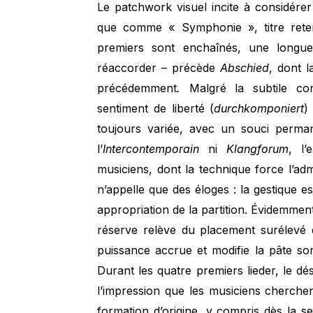
Le patchwork visuel incite à considér
que comme « Symphonie », titre reten
premiers sont enchaînés, une longu
réaccorder – précède
Abschied
, dont 
précédemment
.
Malgré la subtile c
sentiment de liberté (
durchkomponiert
)
toujours variée, avec un souci permanent
l’
Intercontemporain
ni
Klangforum
, l
musiciens, dont la technique force l’ad
n’appelle que des éloges : la gestique es
appropriation de la partition. Évidemmen
réserve relève du placement surélevé 
puissance accrue et modifie la pâte so
Durant les quatre premiers lieder, le d
l’impression que les musiciens cherchen
formation d’origine, y compris dès la